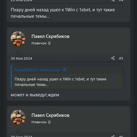
Пхару дней назад ушел к 1Win с 1xbet, и тут такие
печальные темы...
Павел Скрябиков
Новичок 🥇
30 Ноя 2024
#5
Maga095095 написал(а):
Пхару дней назад ушел к 1Win с 1xbet, и тут такие
печальные темы...
может и выведут,ждем
Павел Скрябиков
Новичок 🥇
30 Ноя 2024
#6