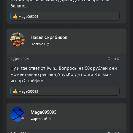
баланс....
Maga095095
Р
е
а
к
Павел Скрябиков
ц
и
Новичок 🥇
и
:
2 Дек 2024
#17
Ну и где ответ от 1win... Вопросы на 50к рублей они
моментально решают,А тут,Когда почти 3 ляма -
игнор.С кайфом
Maga095095
Р
е
а
к
Maga095095
ц
и
Фартовый 🥉
и
: