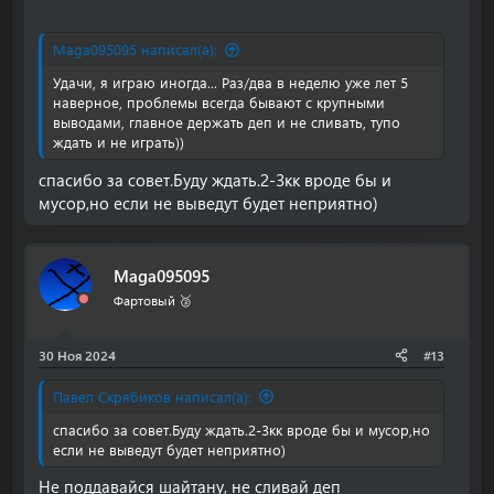
Maga095095 написал(а):
Удачи, я играю иногда... Раз/два в неделю уже лет 5
наверное, проблемы всегда бывают с крупными
выводами, главное держать деп и не сливать, тупо
ждать и не играть))
спасибо за совет.Буду ждать.2-3кк вроде бы и
мусор,но если не выведут будет неприятно)
Maga095095
Фартовый 🥉
30 Ноя 2024
#13
Павел Скрябиков написал(а):
спасибо за совет.Буду ждать.2-3кк вроде бы и мусор,но
если не выведут будет неприятно)
Не поддавайся шайтану, не сливай деп