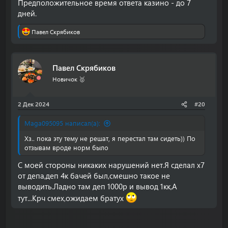
Предположительное время ответа казино - до 7
дней.
Павел Скрябиков
Р
е
а
к
Павел Скрябиков
ц
и
Новичок 🥇
и
:
2 Дек 2024
#20
Maga095095 написал(а):
Хз.. пока эту тему не решат, я перестал там сидеть)) По
отзывам вроде норм было
С моей стороны никаких нарушений нет.Я сделал х7
от депа,деп 4к бачей был,смешно такое не
выводить.Ладно там деп 1000р и вывод 1кк,А
тут...Крч смех,ожидаем братух