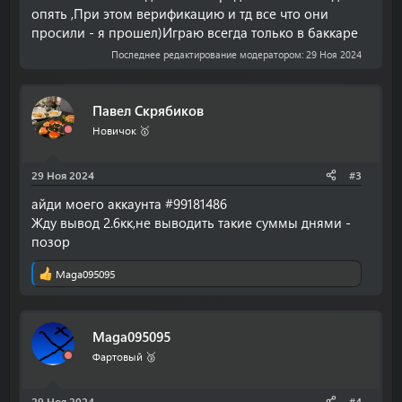
опять ,При этом верификацию и тд все что они
просили - я прошел)Играю всегда только в баккаре
Последнее редактирование модератором:
29 Ноя 2024
Павел Скрябиков
Новичок 🥇
29 Ноя 2024
#3
айди моего аккаунта #99181486
Жду вывод 2.6кк,не выводить такие суммы днями -
позор
Maga095095
Р
е
а
к
Maga095095
ц
и
Фартовый 🥉
и
:
29 Ноя 2024
#4