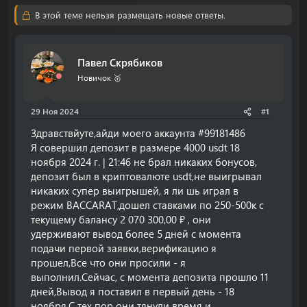
т
т
В этой теме нельзя размещать новые ответы.
о
а
р
н
т
а
е
ч
Павел Скрябиков
м
а
Новичок 🥇
ы
л
а
29 Ноя 2024
#1
Здравствйуте,айди моего аккаунта #99181486
Я совершил депозит в размере 4000 usdt 18
ноября 2024 г. | 21:46 не брал никаких бонусов,
депозит был в криптовалюте usdt,не выигрывал
никаких супер выигрышей, я ли шь играл в
режим BACCARAT,дошел ставками по 250-500к с
текущему балансу 2 070 300,00 ₽ , они
удерживают вывод более 5 дней с момента
подачи первой заявки,верификацию я
прошел,Все что они просили - я
выполнил.Сейчас, с момента депозита прошло 11
дней,Вывод я поставил в первый день - 18
ноября,С тех пор они тянули время и