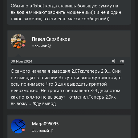
Обычно в 1xbet когда ставишь большую сумму на
вывод начинают звонить мошенники)) и не я один
такое заметил, в сети есть масса сообщений))
Павел Скрябиков
Новичок 🥇
30 Ноя 2024
#8
С самого начала я выводил 2.07кк,теперь 2.9.... Они
не выводят в течении 3х суток,я вывожу криптой,то
есть понимаете,Что 3 дня выводить криптой
невозможно. Не трогал специально 3-4 дня,потом
как понял,что не выведут - отменил.Теперь 2.9кк
вывожу.... Жду вывод
Maga095095
Фартовый 🥉