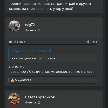
принципиально, хочешь сыграть играй в другом
казино, на слив депа весь упор у них))
evg72
Новичок 🥈
30 Ноя 2024
#14
Maga095095 написал(а):
на слив депа весь упор у них
это точно
парашное 7К казино так же делает, только наглее
Maga095095
Р
е
а
к
Павел Скрябиков
ц
и
Новичок 🥇
и