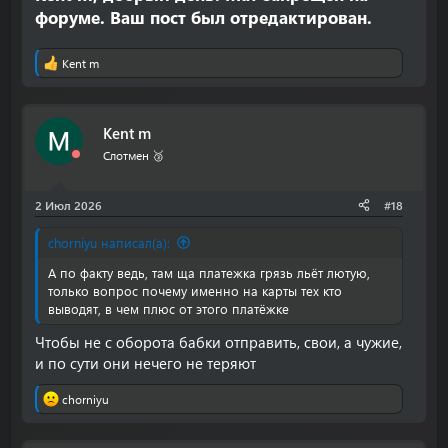
форуме. Ваш пост был отредактирован.​
Kent m
Р
е
а
к
Kent m
ц
и
Слотмен 🥉
и
:
2 Июл 2026
#18
chorniyu написал(а):
А по факту ведь, там ща платежка грязь льёт лютую,
только вопрос почему именно на карты тех кто
выводят, в чем плюс от этого платёжке
Чтобы не с оборота бабки отправить, свои, а чужие,
и по сути они нечего не теряют
chorniyu
Р
е
а