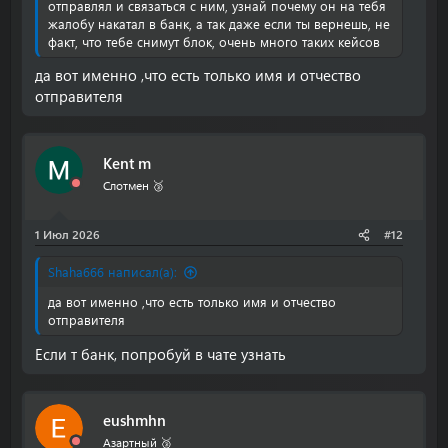
отправлял и связаться с ним, узнай почему он на тебя
жалобу накатал в банк, а так даже если ты вернешь, не
факт, что тебе снимут блок, очень много таких кейсов
да вот именно ,что есть только имя и отчество
отправителя
Kent m
Слотмен 🥉
1 Июл 2026
#12
Shaha666 написал(а):
да вот именно ,что есть только имя и отчество
отправителя
Если т банк, попробуй в чате узнать
eushmhn
Азартный 🥉