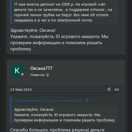
17 мая внесла депозит на 2000 р. На игровой счёт
деньги так и не зачислены , в поддержке отписки , на
горячей линии трубки не берут. Все чеки об оплате
скидывала и в чат и по электронной почте.
Здравствуйте, Оксана!
Укажите, пожалуйста, ID игрового аккаунта. Мы
проверим информацию и поможем решить
проблему.
Оксана777
Новичок 🥇
23 Май 2024
#4
Представитель 1win Casino написал(а):
Здравствуйте, Оксана!
Укажите, пожалуйста, ID игрового аккаунта. Мы
проверим информацию и поможем решить проблему.
Спасибо большое, проблема решена) деньги