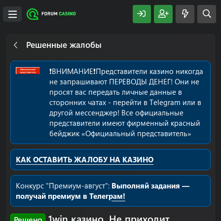
Решенные жалобы
❗️ВНИМАНИЕ❗️Представители казино никогда
не запрашивают ПЕРЕВОДЫ ДЕНЕГ! Они не
просят вас передать личные данные в
сторонних чатах - перейти в Telegram или в
другой мессенджер! Все официальные
представители имеют фирменный красный
бейджик «Официальный представитель»
КАК ОСТАВИТЬ ЖАЛОБУ НА КАЗИНО
Конкурс "Премиум-август":
Выполняй задания —
получай премиум в Телеграм!
1win казино. Не приходит
Решено