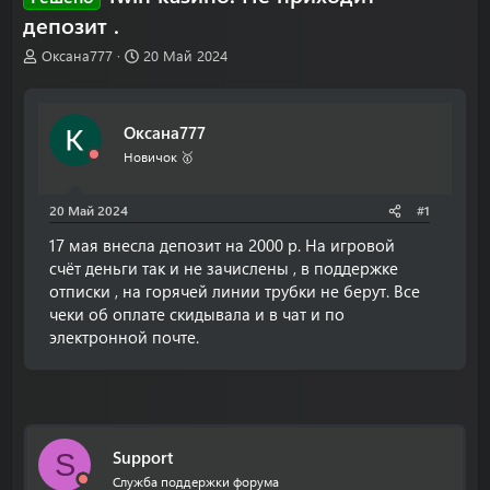
депозит .
А
Д
Оксана777
20 Май 2024
в
а
т
т
о
а
Оксана777
р
н
т
а
Новичок 🥇
е
ч
м
а
20 Май 2024
#1
ы
л
а
17 мая внесла депозит на 2000 р. На игровой
счёт деньги так и не зачислены , в поддержке
отписки , на горячей линии трубки не берут. Все
чеки об оплате скидывала и в чат и по
электронной почте.
Support
S
Служба поддержки форума