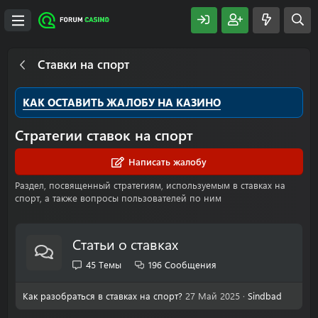
Ставки на спорт
КАК ОСТАВИТЬ ЖАЛОБУ НА КАЗИНО
Стратегии ставок на спорт
Написать жалобу
Раздел, посвященный стратегиям, используемым в ставках на
спорт, а также вопросы пользователей по ним
Статьи о ставках
45
Темы
196
Сообщения
Как разобраться в ставках на спорт?
27 Май 2025
Sindbad