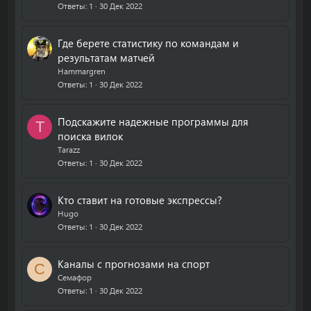
Ответы
1
30 Дек 2022
Где берете статистику по командам и
результатам матчей
Hammargren
Ответы
1
30 Дек 2022
Подскажите надежные программы для
T
поиска вилок
Tarazz
Ответы
1
30 Дек 2022
Кто ставит на готовые экспрессы?
Hugo
Ответы
1
30 Дек 2022
Каналы с прогнозами на спорт
С
Семафор
Ответы
1
30 Дек 2022