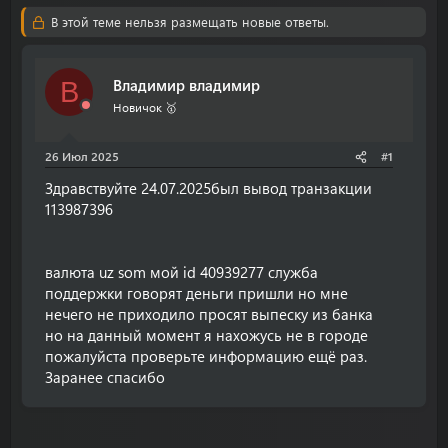
т
т
В этой теме нельзя размещать новые ответы.
о
а
р
н
т
а
Владимир владимир
е
ч
В
м
а
Новичок 🥇
ы
л
а
26 Июл 2025
#1
Здравствуйте 24.07.2025был вывод транзакции
113987396
валюта uz som мой id 40939277 служба
поддержки говорят деньги пришли но мне
нечего не приходило просят выпеску из банка
но на данный момент я нахожусь не в городе
пожалуйста проверьте информацию ещё раз.
Заранее спасибо