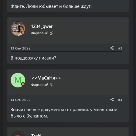
Ждите. Люди юбывает и больше ждут!
1234_qwer
Фартовый 🥈
13 Сен 2022
#3
В поддержку писали?
<<МаСяНя>>
М
Фартовый 🥉
14 Сен 2022
#4
Значит не все документы отправили. у меня такое
было с Вулканом.
TroN