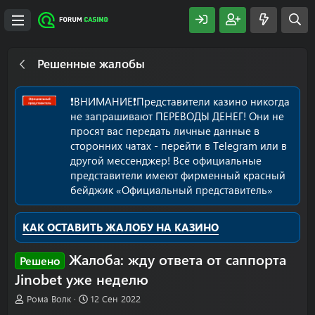
Решенные жалобы
❗️ВНИМАНИЕ❗️Представители казино никогда
не запрашивают ПЕРЕВОДЫ ДЕНЕГ! Они не
просят вас передать личные данные в
сторонних чатах - перейти в Telegram или в
другой мессенджер! Все официальные
представители имеют фирменный красный
бейджик «Официальный представитель»
КАК ОСТАВИТЬ ЖАЛОБУ НА КАЗИНО
Жалоба: жду ответа от саппорта
Решено
Jinobet уже неделю
А
Д
Рома Волк
12 Сен 2022
в
а