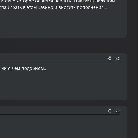
ном окне которое остается черным. Никаких движений
сла играть в этом казино и вносить пополнения...
#2
 ни о чем подобном..
#3