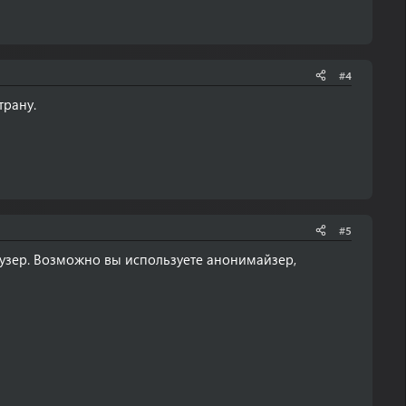
#4
трану.
#5
узер. Возможно вы используете анонимайзер,