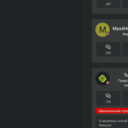
267
M
Mpa4Ho
Фар
325
T
Предс
ка
129
Официальный пред
% решённых жалоб
Реакции