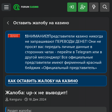
Оставить жалобу на казино
❗️ВНИМАНИЕ❗️Представители казино никогда
не запрашивают ПЕРЕВОДЫ ДЕНЕГ! Они не
просят вас передать личные данные в
сторонних чатах - перейти в Telegram или в
другой мессенджер! Все официальные
представители имеют фирменный красный
бейджик «Официальный представитель»
КАК ОСТАВИТЬ ЖАЛОБУ НА КАЗИНО
Жалоба: up-x не выводит!
А
Д
Kenguru
18 Дек 2024
в
а
т
т
Раздел жалобы