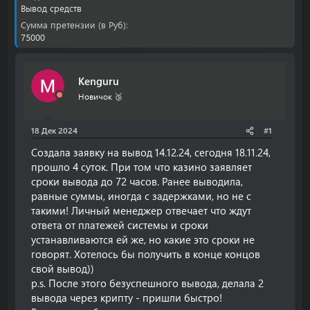
о
а
Вывод средств
р
н
Сумма претензии (в Руб)
т
а
75000
е
ч
м
а
ы
л
а
Kenguru
Новичок 🥉
18 Дек 2024
#1
Создала заявку на вывод 14.12.24, сегодня 18.11.24,
прошло 4 суток. При том что казино заявляет
сроки вывода до 72 часов. Ранее выводила,
равные суммы, иногда с задержками, но не с
такими! Личный менеджер отвечает что ждут
ответа от платежей системы и сроки
устанавливаются ей же, но какие это сроки не
говорят. Хотелось бы получить в конце концов
свой вывод))
p.s. После этого безуспешного вывода, делала 2
вывода через крипту - пришли быстро!