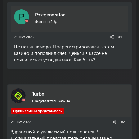
т
т
о
а
Postgenerator
P
р
н
т
а
Фартовый 🥇
е
ч
м
а
21 Окт 2022
#1
ы
л
а
Не понял юмора. Я зарегистрировался в этом
казино и пополнил счет. Деньги в кассе не
появились спустя два часа. Как быть?
Turbo
Представитель казино
Официальный представитель
21 Окт 2022
#2
Здравствуйте уважаемый пользователь!
Я официальный представитель онлайн казино