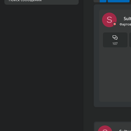
р
н
т
а
е
ч
S
Sul
м
а
Фартов
ы
л
а
107