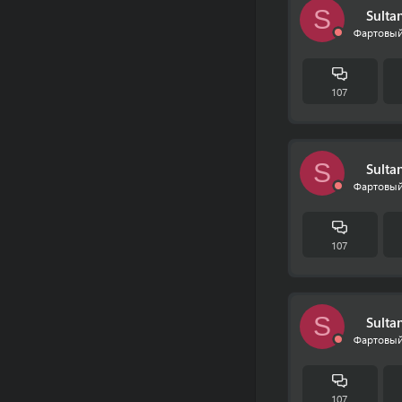
S
Sulta
Фартовый
107
S
Sulta
Фартовый
107
S
Sulta
Фартовый
107