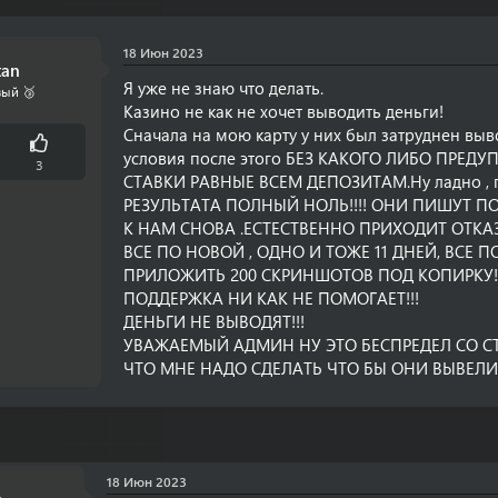
18 Июн 2023
tan
Я уже не знаю что делать.
ый 🥉
Казино не как не хочет выводить деньги!
Сначала на мою карту у них был затруднен вы
условия после этого БЕЗ КАКОГО ЛИБО ПРЕД
3
СТАВКИ РАВНЫЕ ВСЕМ ДЕПОЗИТАМ.Ну ладно , п
РЕЗУЛЬТАТА ПОЛНЫЙ НОЛЬ!!!! ОНИ ПИШУТ П
К НАМ СНОВА .ЕСТЕСТВЕННО ПРИХОДИТ ОТК
ВСЕ ПО НОВОЙ , ОДНО И ТОЖЕ 11 ДНЕЙ, ВСЕ П
ПРИЛОЖИТЬ 200 СКРИНШОТОВ ПОД КОПИРКУ!!
ПОДДЕРЖКА НИ КАК НЕ ПОМОГАЕТ!!!
ДЕНЬГИ НЕ ВЫВОДЯТ!!!
УВАЖАЕМЫЙ АДМИН НУ ЭТО БЕСПРЕДЕЛ СО С
ЧТО МНЕ НАДО СДЕЛАТЬ ЧТО БЫ ОНИ ВЫВЕЛИ
18 Июн 2023