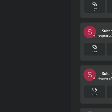
107
S
Sulta
Фартовый
107
S
Sulta
Фартовый
107