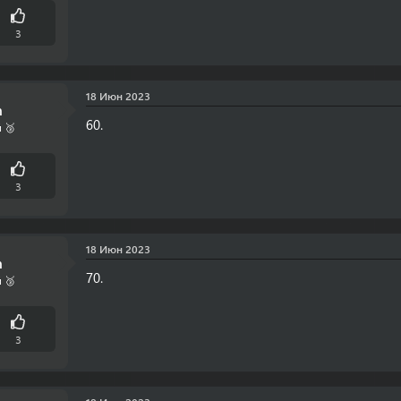
3
18 Июн 2023
n
60.
 🥉
3
18 Июн 2023
n
70.
 🥉
3