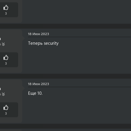
3
18 Июн 2023
n
Теперь security
 🥉
3
18 Июн 2023
n
Еще 10.
 🥉
3