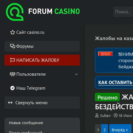
Cайт casino.ru
Жалобы на каз
Форумы
❗️ВНИМ
НАПИСАТЬ ЖАЛОБУ
сторон
бейдж
Пользователи
КАК ОСТАВИТЬ
Наш Telegram
ЖА
Решено
Свернуть меню
БЕЗДЕЙСТ
А
Д
Sultan
18 Июн
в
а
Новые сообщения
т
т
1
2
Вперёд
о
а
Поиск сообщений