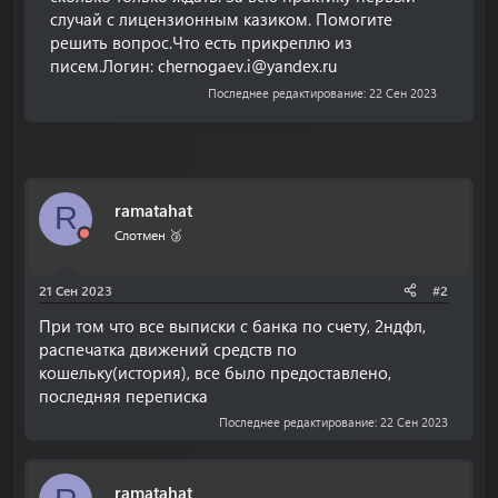
случай с лицензионным казиком. Помогите
решить вопрос.Что есть прикреплю из
писем.Логин:
chernogaev.i@yandex.ru
Последнее редактирование:
22 Сен 2023
ramatahat
R
Слотмен 🥉
21 Сен 2023
#2
При том что все выписки с банка по счету, 2ндфл,
распечатка движений средств по
кошельку(история), все было предоставлено,
последняя переписка
Последнее редактирование:
22 Сен 2023
ramatahat