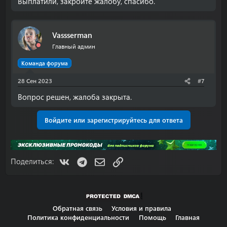
Выплатили, закройте жалобу, спасибо.
Vassserman
Главный админ
Команда форума
28 Сен 2023
#7
Вопрос решен, жалоба закрыта.
Войдите или зарегистрируйтесь для ответа
VK
Telegram
Электронная почта
Ссылка
Поделиться:
Обратная связь
Условия и правила
Политика конфиденциальности
Помощь
Главная