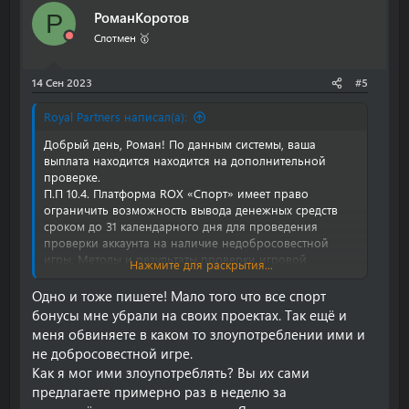
РоманКоротов
Р
Слотмен 🥇
14 Сен 2023
#5
Royal Partners написал(а):
Добрый день, Роман! По данным системы, ваша
выплата находится находится на дополнительной
проверке.
П.П 10.4. Платформа ROX «Спорт» имеет право
ограничить возможность вывода денежных средств
сроком до 31 календарного дня для проведения
проверки аккаунта на наличие недобросовестной
игры. Методы и результаты проверки игровой
Нажмите для раскрытия...
деятельности разглашению не подлежат.
Это стандартная процедура, на данный момент вам
Одно и тоже пишете! Мало того что все спорт
нужно ожидать окончания проверки.
бонусы мне убрали на своих проектах. Так ещё и
меня обвиняете в каком то злоупотреблении ими и
С уважением,
не добросовестной игре.
Rox Casino!
Как я мог ими злоупотреблять? Вы их сами
предлагаете примерно раз в неделю за