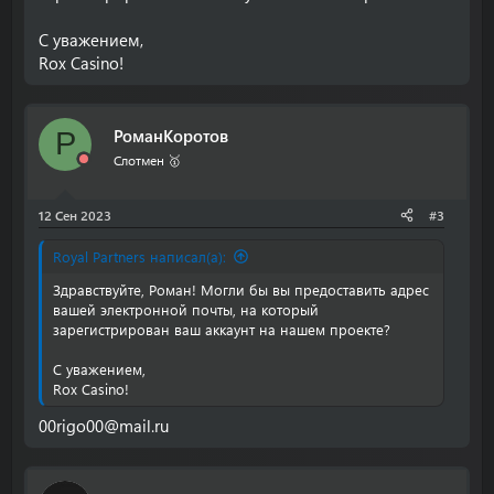
С уважением,
Rox Casino!
РоманКоротов
Р
Слотмен 🥇
12 Сен 2023
#3
Royal Partners написал(а):
Здравствуйте, Роман! Могли бы вы предоставить адрес
вашей электронной почты, на который
зарегистрирован ваш аккаунт на нашем проекте?
С уважением,
Rox Casino!
00rigo00@mail.ru