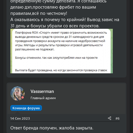
определённую сумму депозита. Я соглашаюсь
делаю дэп,простовляю фрибет по вашим
правилам,всё по честному!
А оказываюсь я почему то крайний! Вывод завис на
31 день и бонусы убрали со всех проектов.
Vassserman
Главный админ
Команда форума
14 Сен 2023
#6
Ответ бренда получен, жалоба закрыта.