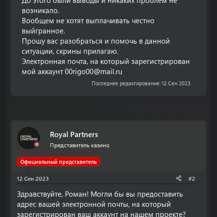
До этого были выводы и никаких проблем не
возникало.
Вообщем не хотят выплачивать честно
выйгранное.
Прошу вас разобраться и помочь в данной
ситуации, скрины прилагаю.
Электронная почта, на который зарегистрирован
мой аккаунт
00rigo00@mail.ru
Последнее редактирование:
12 Сен 2023
Royal Partners
Представитель казино
Официальный представитель
12 Сен 2023
#2
Здравствуйте, Роман! Могли бы вы предоставить
адрес вашей электронной почты, на который
зарегистрирован ваш аккаунт на нашем проекте?