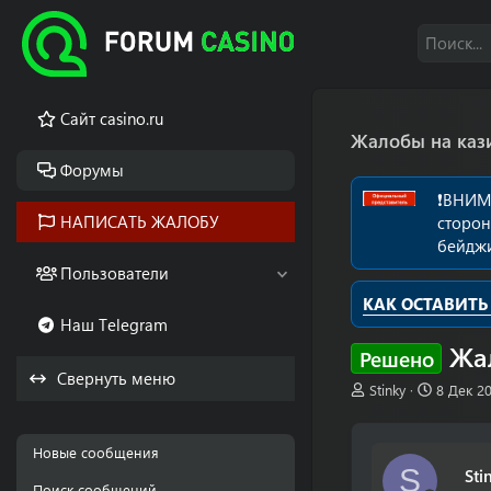
Cайт casino.ru
Жалобы на каз
Форумы
❗️ВНИМ
НАПИСАТЬ ЖАЛОБУ
сторон
бейдж
Пользователи
КАК ОСТАВИТЬ
Наш Telegram
Жал
Решено
Свернуть меню
А
Д
Stinky
8 Дек 2
в
а
т
т
о
а
Новые сообщения
р
н
S
Sti
т
а
Поиск сообщений