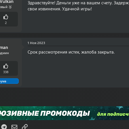
 Vulkan
Здравствуйте! Деньги уже на вашем счету. Задер
овый 🥉
свои извинения. Удачной игры!
2
1 Ноя 2023
rman
Срок рассмотрения истек, жалоба закрыта.
админ
338
рума
K
Telegram
Электронная почта
Ссылка