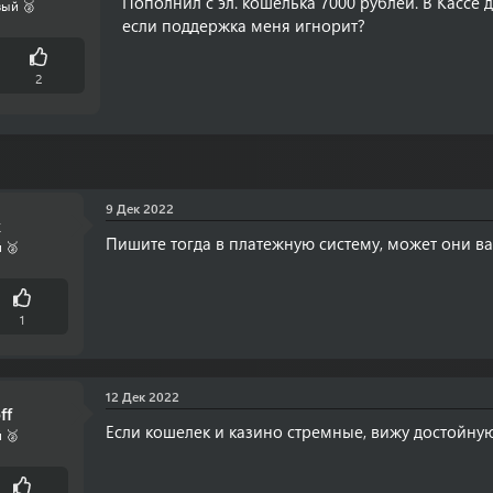
Пополнил с эл. кошелька 7000 рублей. В Кассе 
ый 🥈
если поддержка меня игнорит?
2
9 Дек 2022
к
Пишите тогда в платежную систему, может они ва
 🥈
1
12 Дек 2022
ff
Если кошелек и казино стремные, вижу достойную
 🥈