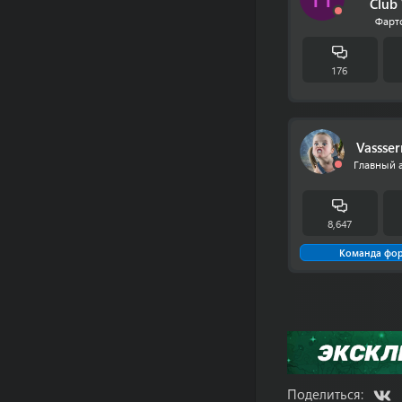
Club
Фарт
176
Vassse
Главный 
8,647
Команда фо
V
Поделиться: