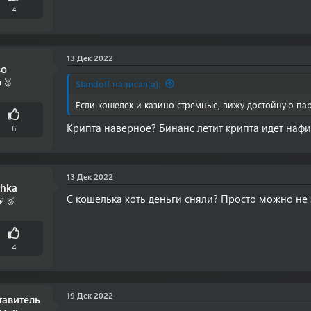
4
13 Дек 2022
во
 🥉
Standoff написал(а):
Если кошелек и казино стремные, вижу достойную пар
Крипта наверное? Бинанс летит крипта идет нафи
6
13 Дек 2022
shka
С кошелька хоть деньги сняли? Просто можно не 
й 🥈
4
19 Дек 2022
тавитель