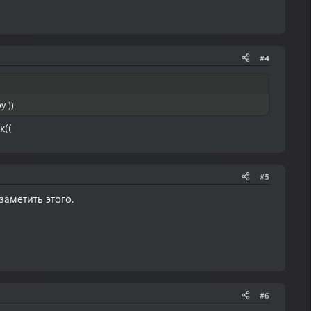
#4
у ))
к((
#5
заметить этого.
#6