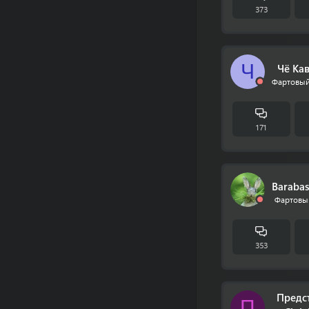
373
Ч
Чё Ка
Фартовый
171
Baraba
Фартовы
353
Предс
П