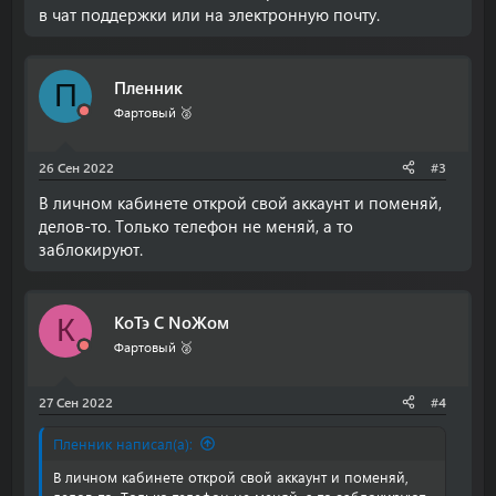
в чат поддержки или на электронную почту.
Пленник
П
Фартовый 🥈
26 Сен 2022
#3
В личном кабинете открой свой аккаунт и поменяй,
делов-то. Только телефон не меняй, а то
заблокируют.
КоТэ С NoЖом
К
Фартовый 🥈
27 Сен 2022
#4
Пленник написал(а):
В личном кабинете открой свой аккаунт и поменяй,