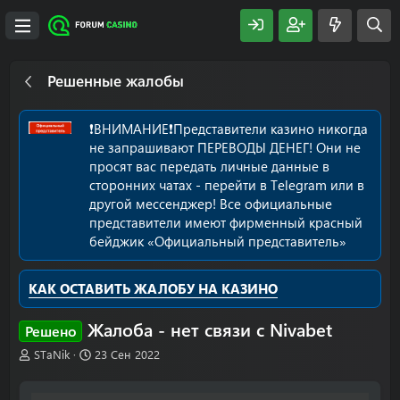
Решенные жалобы
❗️ВНИМАНИЕ❗️Представители казино никогда
не запрашивают ПЕРЕВОДЫ ДЕНЕГ! Они не
просят вас передать личные данные в
сторонних чатах - перейти в Telegram или в
другой мессенджер! Все официальные
представители имеют фирменный красный
бейджик «Официальный представитель»
КАК ОСТАВИТЬ ЖАЛОБУ НА КАЗИНО
Жалоба - нет связи с Nivabet
Решено
А
Д
STaNik
23 Сен 2022
в
а
т
т