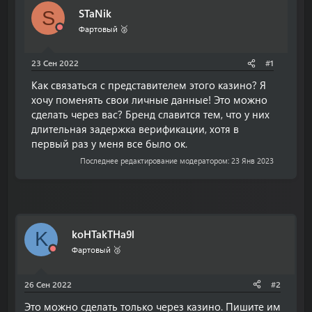
о
а
STaNik
S
р
н
т
а
Фартовый 🥈
е
ч
м
а
23 Сен 2022
#1
ы
л
а
Как связаться с представителем этого казино? Я
хочу поменять свои личные данные! Это можно
сделать через вас? Бренд славится тем, что у них
длительная задержка верификации, хотя в
первый раз у меня все было ок.
Последнее редактирование модератором:
23 Янв 2023
koHTakTHa9l
K
Фартовый 🥉
26 Сен 2022
#2
Это можно сделать только через казино. Пишите им