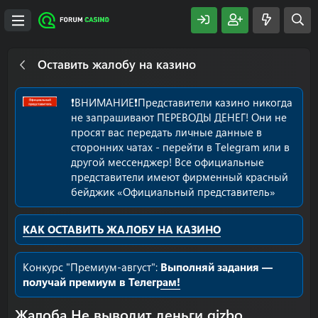
Оставить жалобу на казино
❗️ВНИМАНИЕ❗️Представители казино никогда
не запрашивают ПЕРЕВОДЫ ДЕНЕГ! Они не
просят вас передать личные данные в
сторонних чатах - перейти в Telegram или в
другой мессенджер! Все официальные
представители имеют фирменный красный
бейджик «Официальный представитель»
КАК ОСТАВИТЬ ЖАЛОБУ НА КАЗИНО
Конкурс "Премиум-август":
Выполняй задания —
получай премиум в Телеграм!
Жалоба Не выводит деньги gizbo