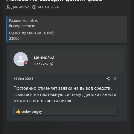
А
Д
Денис762
14 Сен 2024
в
а
т
т
Раздел жалобы
о
а
Вывод средств
р
н
Сумма претензии (в Руб)
т
а
23000
е
ч
м
а
ы
л
а
Денис762
Новичок 🥉
14 Сен 2024
#1
Постоянно отменяет заявки на вывод средств ,
ссылаясь на платёжную систему , депозит внести
можно а вот вывести никак
sedov sergey
Р
е
а
к
ц