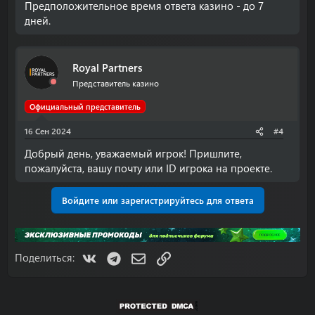
Предположительное время ответа казино - до 7
дней.
Royal Partners
Представитель казино
Официальный представитель
16 Сен 2024
#4
Добрый день, уважаемый игрок! Пришлите,
пожалуйста, вашу почту или ID игрока на проекте.
Войдите или зарегистрируйтесь для ответа
VK
Telegram
Электронная почта
Ссылка
Поделиться: