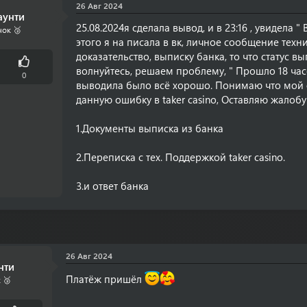
26 Авг 2024
аунти
25.08.2024я сделала вывод, и в 23:16 , увидела "
ок 🥉
этого я на писала в вк, личное сообщение техн
доказательство, выписку банка, то что статус в
волнуйтесь, решаем проблему, " Прошло 18 часо
0
выводила было всё хорошо. Понимаю что мой 
данную ошибку в taker casino, Оставляю жалобу 
1.Документы выписка из банка
2.Переписка с тех. Поддержкой taker casino.
3.и ответ банка
26 Авг 2024
нти
Платёж пришёл
 🥉