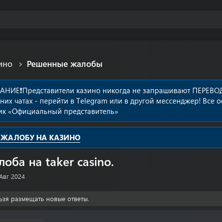
ино
Решенные жалобы
АНИЕ❗️Представители казино никогда не запрашивают ПЕРЕВОД
них чатах - перейти в Telegram или в другой мессенджер! В
ик «Официальный представитель»
 ЖАЛОБУ НА КАЗИНО
оба на taker casino.
Авг 2024
ьзя размещать новые ответы.