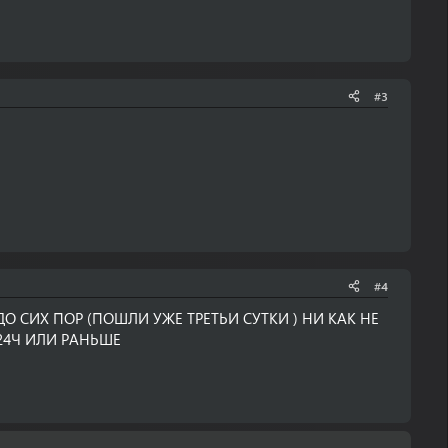
#3
#4
О СИХ ПОР (ПОШЛИ УЖЕ ТРЕТЬИ СУТКИ ) НИ КАК НЕ
24Ч ИЛИ РАНЬШЕ