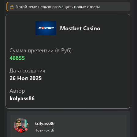
т
т
В этой теме нельзя размещать новые ответы.
о
а
р
н
т
а
е
ч
Mostbet Casino
м
а
ы
л
а
Сумма претензии (в Руб)
46855
Дата создания
26 Ноя 2025
Автор
kolyass86
kolyass86
Новичок 🥇