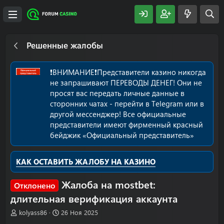
Решенные жалобы
❗️ВНИМАНИЕ❗️Представители казино никогда
не запрашивают ПЕРЕВОДЫ ДЕНЕГ! Они не
просят вас передать личные данные в
сторонних чатах - перейти в Telegram или в
другой мессенджер! Все официальные
представители имеют фирменный красный
бейджик «Официальный представитель»
КАК ОСТАВИТЬ ЖАЛОБУ НА КАЗИНО
Жалоба на mostbet:
Отклонено
длительная верификация аккаунта
А
Д
kolyass86
26 Ноя 2025
в
а