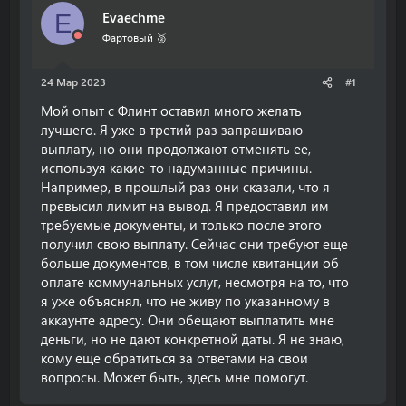
о
а
Evaechme
E
р
н
т
а
Фартовый 🥈
е
ч
м
а
24 Мар 2023
#1
ы
л
а
Мой опыт с Флинт оставил много желать
лучшего. Я уже в третий раз запрашиваю
выплату, но они продолжают отменять ее,
используя какие-то надуманные причины.
Например, в прошлый раз они сказали, что я
превысил лимит на вывод. Я предоставил им
требуемые документы, и только после этого
получил свою выплату. Сейчас они требуют еще
больше документов, в том числе квитанции об
оплате коммунальных услуг, несмотря на то, что
я уже объяснял, что не живу по указанному в
аккаунте адресу. Они обещают выплатить мне
деньги, но не дают конкретной даты. Я не знаю,
кому еще обратиться за ответами на свои
вопросы. Может быть, здесь мне помогут.