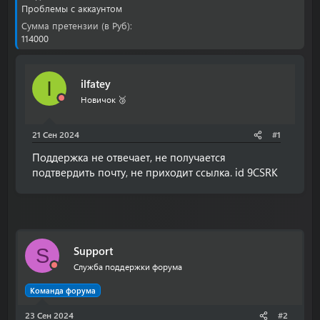
о
а
Проблемы с аккаунтом
р
н
Сумма претензии (в Руб)
т
а
114000
е
ч
м
а
ы
л
а
ilfatey
I
Новичок 🥉
21 Сен 2024
#1
Поддержка не отвечает, не получается
подтвердить почту, не приходит ссылка. id 9CSRK
Support
S
Служба поддержки форума
Команда форума
23 Сен 2024
#2