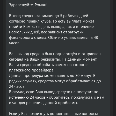
Здравствуйте, Роман!
Вывод средств занимает до 5 рабочих дней
согласно правил клуба. То есть выплата может
прийти Вам как в день вывода, так и в течение
нескольких дней, все зависит от загрузки
финансового отдела. Обычно укладываемся в 48
часов.
Ваш вывод средств был подтверждён и отправлен
сегодня на Ваши реквизиты. На данный момент,
Ваши средства обрабатывается на стороне
платёжного провайдера.
Данная процедура может занять до 30 минут. В
редких случаях, средства могут обрабатываться до
24 часов.
В случае, если Ваш вывод средств не поступит по
истечению 24 часов - обратитесь, пожалуйста, к нам
в чат для решения данной проблемы.
Если у Вас возникнуть дополнительные вопросы -