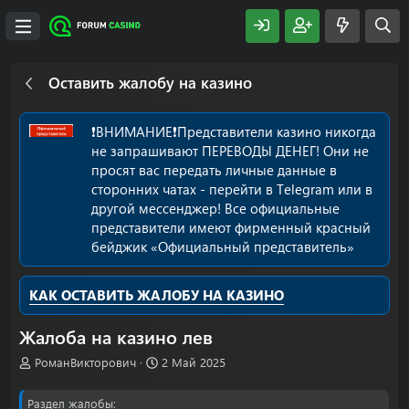
Оставить жалобу на казино
❗️ВНИМАНИЕ❗️Представители казино никогда
не запрашивают ПЕРЕВОДЫ ДЕНЕГ! Они не
просят вас передать личные данные в
сторонних чатах - перейти в Telegram или в
другой мессенджер! Все официальные
представители имеют фирменный красный
бейджик «Официальный представитель»
КАК ОСТАВИТЬ ЖАЛОБУ НА КАЗИНО
Жалоба на казино лев
А
Д
РоманВикторович
2 Май 2025
в
а
т
т
Раздел жалобы