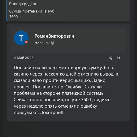
о
а
Вывод средств
р
н
Сумма претензии (в Руб)
т
а
3600
е
ч
м
а
ы
л
а
РоманВикторович
Новичок 🥉
2 Май 2025
#1
Поставил на вывод смехотворную сумму, 6 т.р.
казино через несколтко дней отменило вывод, и
сказали надо пройти верификацию. Ладно,
прошел. Поставил 5 т.р. Ошибка. Сказали
проблема на стороне платежной системы,
Сейчас опять поставил, но уже 3600 , видимо
через неделю опять отменят и ошибку
придумают. Лохотрон!!!