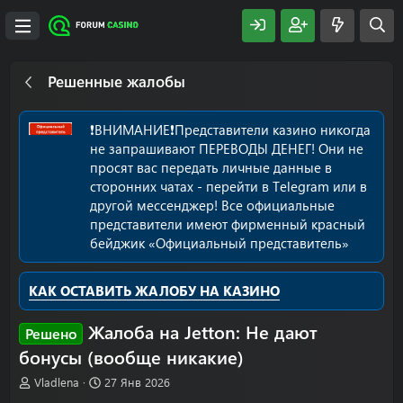
Решенные жалобы
❗️ВНИМАНИЕ❗️Представители казино никогда
не запрашивают ПЕРЕВОДЫ ДЕНЕГ! Они не
просят вас передать личные данные в
сторонних чатах - перейти в Telegram или в
другой мессенджер! Все официальные
представители имеют фирменный красный
бейджик «Официальный представитель»
КАК ОСТАВИТЬ ЖАЛОБУ НА КАЗИНО
Жалоба на Jetton: Не дают
Решено
бонусы (вообще никакие)
А
Д
Vladlena
27 Янв 2026
в
а