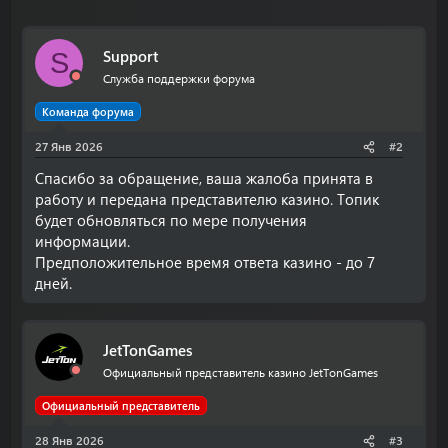
Support
S
Служба поддержки форума
Команда форума
27 Янв 2026
#2
Спасибо за обращение, ваша жалоба принята в
работу и передана представителю казино. Топик
будет обновляться по мере получения
информации.
Предположительное время ответа казино - до 7
дней.
JetTonGames
Официальный представитель казино JetTonGames
Официальный представитель
28 Янв 2026
#3