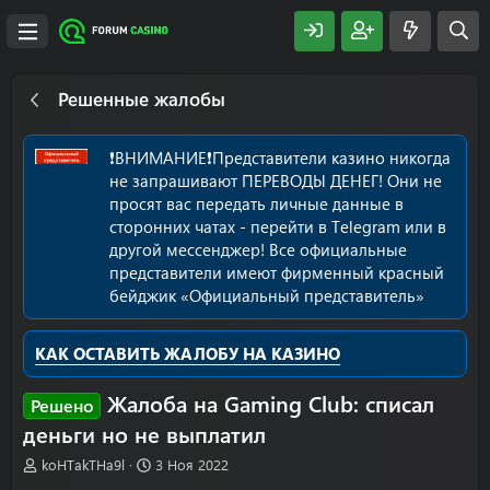
Решенные жалобы
❗️ВНИМАНИЕ❗️Представители казино никогда
не запрашивают ПЕРЕВОДЫ ДЕНЕГ! Они не
просят вас передать личные данные в
сторонних чатах - перейти в Telegram или в
другой мессенджер! Все официальные
представители имеют фирменный красный
бейджик «Официальный представитель»
КАК ОСТАВИТЬ ЖАЛОБУ НА КАЗИНО
Жалоба на Gaming Club: списал
Решено
деньги но не выплатил
А
Д
koHTakTHa9l
3 Ноя 2022
в
а