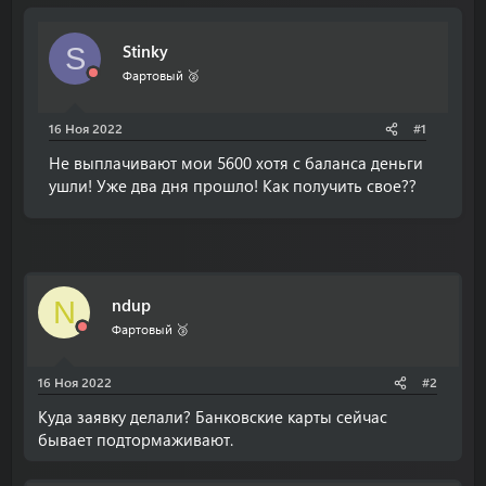
т
т
о
а
Stinky
S
р
н
т
а
Фартовый 🥈
е
ч
м
а
16 Ноя 2022
#1
ы
л
а
Не выплачивают мои 5600 хотя с баланса деньги
ушли! Уже два дня прошло! Как получить свое??
ndup
N
Фартовый 🥉
16 Ноя 2022
#2
Куда заявку делали? Банковские карты сейчас
бывает подтормаживают.