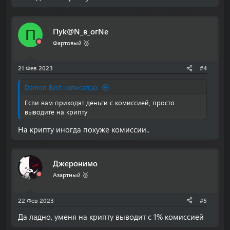
Пyk@N_в_огNe
П
Фартовый 🥈
21 Фев 2023
#4
Demon-Best написал(а):
Если вам приходят деньги с комиссией, просто
выводите на крипту
На крипту иногда похуже комиссии..
Джеронимо
Азартный 🥈
22 Фев 2023
#5
Да ладно, уменя на крипту выводит с 1% комиссией