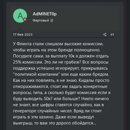
т
т
о
а
AdMINET0p
A
р
н
т
а
Фартовый 🥈
е
ч
м
а
17 Фев 2023
#1
ы
л
а
У Флинта стали слишком высокие комиссии,
чтобы играть на этом бренде полноценно.
Посудите сами, за выплату 10к я должен отдать
25% комиссии. Это ли не грабеж? Все вопросы
поддержка успешно игнорирует, прикрываясь
"политикой компании" или еще каким бредом.
Как на них повлиять, я не знаю. Кидалы просто
отмораживаются, стоит им задать конкретные
вопросы, типа, а сколько будет комиссия если я
буду выводить 50к? или больше? Никто ничего
не знает, все цифры ставятся случайно, как в
генераторе случайных чисел. Вряд ли стоит
играть в этм казино. Даже если выведут
выигрыш, то вам это дорого обойдется...