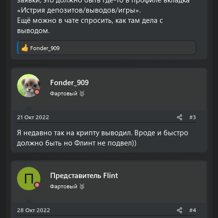
«Истрия депозитов/выводов/игры».
Ещё можно в чате спросить, как там дела с
выводом.
Fonder_909
Р
е
а
к
Fonder_909
ц
и
Фартовый 🥇
и
:
21 Окт 2022
#3
Я недавно так на крипту выводил. Вроде и быстро
должно быть но Флинт не подвел))
Представитель Flint
П
Фартовый 🥉
28 Окт 2022
#4