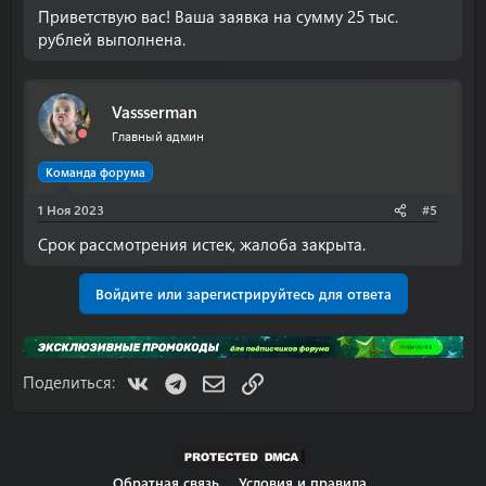
Приветствую вас! Ваша заявка на сумму 25 тыс.
рублей выполнена.
Vassserman
Главный админ
Команда форума
1 Ноя 2023
#5
Срок рассмотрения истек, жалоба закрыта.
Войдите или зарегистрируйтесь для ответа
VK
Telegram
Электронная почта
Ссылка
Поделиться:
Обратная связь
Условия и правила