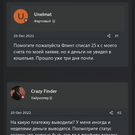
т
т
о
а
Unelmat
U
р
н
т
а
Фартовый 🥈
е
ч
м
а
20 Окт 2022
#1
ы
л
а
Помогите пожалуйста Флинт списал 25 к с моего
счета по моей заявке, но я деньги не увидел в
кошельке. Прошло уже три дня почти.
Crazy Finder
Хайроллер🥈
20 Окт 2022
#2
На какую платежку выводили? У меня иногда и
неделями деньги выводятся. Посмотрите статус
заявки, это должно быть где-то в профиле вкладка