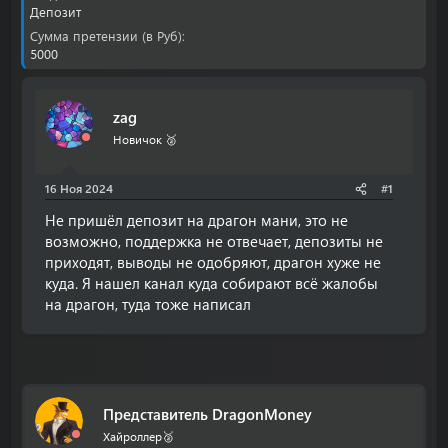
о
а
Депозит
р
н
Сумма претензии (в Руб)
т
а
5000
е
ч
м
а
ы
л
а
zag
Новичок 🥈
16 Ноя 2024
#1
Не пришёл депозит на драгон мани, это не
возможно, поддержка не отвечает, депозиты не
приходят, выводы не одобряют, драгон хуже не
куда. Я нашел канал куда собирают всё жалобы
на драгон, туда тоже написал
Представитель DragonMoney
Хайроллер🥈