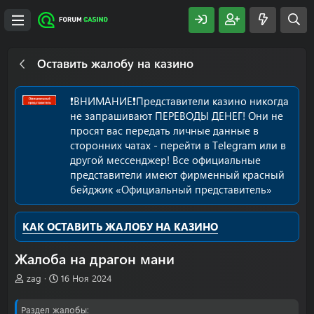
Оставить жалобу на казино
❗️ВНИМАНИЕ❗️Представители казино никогда
не запрашивают ПЕРЕВОДЫ ДЕНЕГ! Они не
просят вас передать личные данные в
сторонних чатах - перейти в Telegram или в
другой мессенджер! Все официальные
представители имеют фирменный красный
бейджик «Официальный представитель»
КАК ОСТАВИТЬ ЖАЛОБУ НА КАЗИНО
Жалоба на драгон мани
А
Д
zag
16 Ноя 2024
в
а
т
т
Раздел жалобы