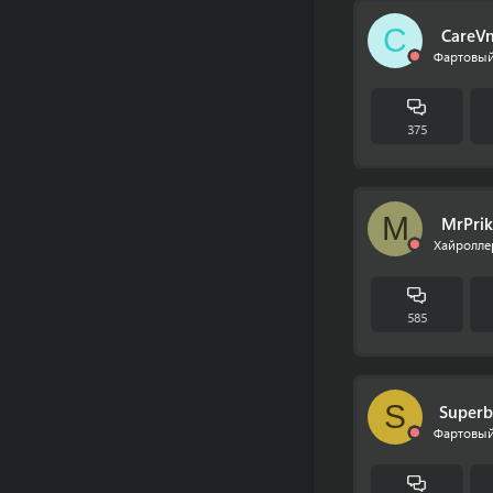
C
CareV
Фартовый
375
M
MrPrik
Хайролле
585
S
Superb
Фартовый