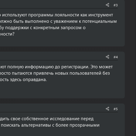
#3
о используют программы лояльности как инструмент
 должно быть выполнено с уважением к потенциальным
жбу поддержки с конкретным запросом о
ности?
#4
вают полную информацию до регистрации. Это может
просто пытаются привлечь новых пользователей без
сть здесь оправдана.
#5
дить свое собственное исследование перед
т поискать альтернативы с более прозрачными