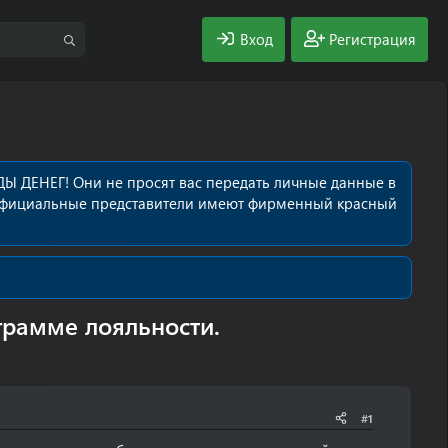
Вход
Регистрация
Ы ДЕНЕГ! Они не просят вас передать личные данные в
се официальные представители имеют фирменный красный
ограмме лояльности.
#1