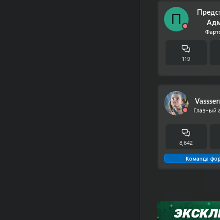
Предс
П
Ад
Фарт
119
Vassse
Главный 
8,642
Команда фо