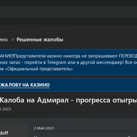
ино
Решенные жалобы
АНИЕ❗️Представители казино никогда не запрашивают ПЕРЕВОД
них чатах - перейти в Telegram или в другой мессенджер! В
ик «Официальный представитель»
 ЖАЛОБУ НА КАЗИНО
Жалоба на Адмирал - прогресса отыгр
й 2023
2 Май 2023
doff