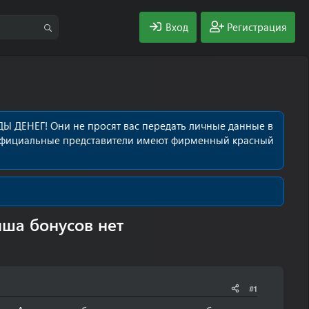
Вход
Регистрация
Ы ДЕНЕГ! Они не просят вас передать личные данные в
се официальные представители имеют фирменный красный
ыша бонусов нет
#1