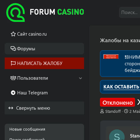
Cайт casino.ru
Жалобы на каз
Форумы
❗️ВНИМ
НАПИСАТЬ ЖАЛОБУ
сторон
бейдж
Пользователи
КАК ОСТАВИТЬ
Наш Telegram
Отклонено
Свернуть меню
А
Д
Standoff
2 Ма
в
а
т
т
о
а
Новые сообщения
р
н
S
Stan
т
а
Поиск сообщений