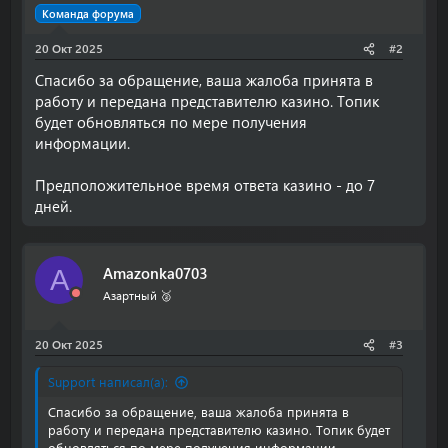
Команда форума
20 Окт 2025
#2
Спасибо за обращение, ваша жалоба принята в
работу и передана представителю казино. Топик
будет обновляться по мере получения
информации.
Предположительное время ответа казино - до 7
дней.
Amazonka0703
A
Азартный 🥈
20 Окт 2025
#3
Support написал(а):
Спасибо за обращение, ваша жалоба принята в
работу и передана представителю казино. Топик будет
обновляться по мере получения информации.