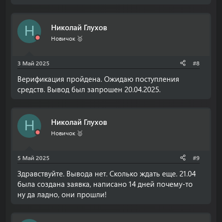
Николай Глухов
Н
Новичок 🥇
3 Май 2025
#8
Верификация пройдена. Ожидаю поступления
средств. Вывод был запрошен 20.04.2025.
Николай Глухов
Н
Новичок 🥇
5 Май 2025
#9
Здравствуйте. Вывода нет. Сколько ждать еще. 21.04
была создана заявка, написано 14 дней почему-то
ну да ладно, они прошли!