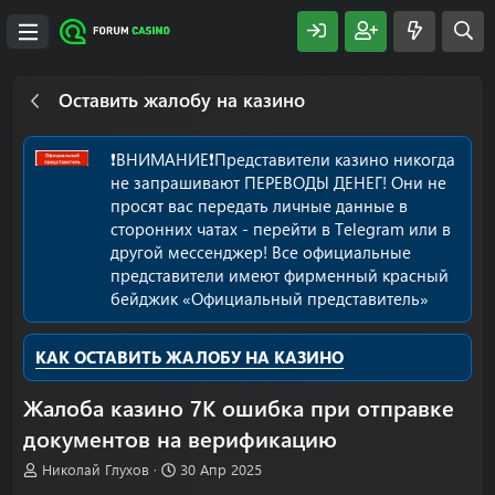
Оставить жалобу на казино
❗️ВНИМАНИЕ❗️Представители казино никогда
не запрашивают ПЕРЕВОДЫ ДЕНЕГ! Они не
просят вас передать личные данные в
сторонних чатах - перейти в Telegram или в
другой мессенджер! Все официальные
представители имеют фирменный красный
бейджик «Официальный представитель»
КАК ОСТАВИТЬ ЖАЛОБУ НА КАЗИНО
Жалоба казино 7К ошибка при отправке
документов на верификацию
А
Д
Николай Глухов
30 Апр 2025
в
а