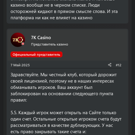
казино вообще не в черном списке. Люди
осторожней кидают в прямом смысле слова. И эта
платформа ни как не влияет на казино
7K Casino
Представитель казино
Официальный представитель
7 Май 2025
#12
Здравствуйте. Мы честный клуб, который дорожит
своей лицензией, поэтому не в наших интересах
обманывать игроков. Ваш аккаунт был
заблокирован на основании следующего пункта
правил:
5.5. Каждый игрок может открыть на Сайте только
один счет. Остальные открытые игроком счета будут
рассматриваться в качестве дублирующих. У нас
есть право закрывать такие счета и: