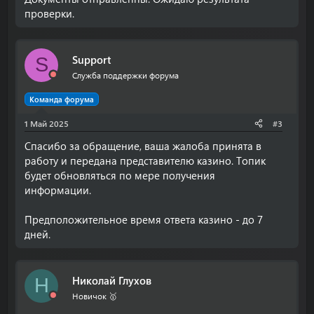
вывод 75000.
проверки.
Support
S
Служба поддержки форума
Команда форума
1 Май 2025
#3
Спасибо за обращение, ваша жалоба принята в
работу и передана представителю казино. Топик
будет обновляться по мере получения
информации.
Предположительное время ответа казино - до 7
дней.
Николай Глухов
Н
Новичок 🥇