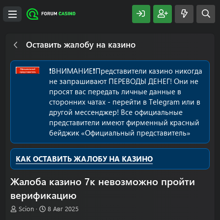
Оставить жалобу на казино
❗️ВНИМАНИЕ❗️Представители казино никогда
не запрашивают ПЕРЕВОДЫ ДЕНЕГ! Они не
просят вас передать личные данные в
сторонних чатах - перейти в Telegram или в
другой мессенджер! Все официальные
представители имеют фирменный красный
бейджик «Официальный представитель»
КАК ОСТАВИТЬ ЖАЛОБУ НА КАЗИНО
Жалоба казино 7к невозможно пройти
верификацию
А
Д
Scion
8 Авг 2025
в
а