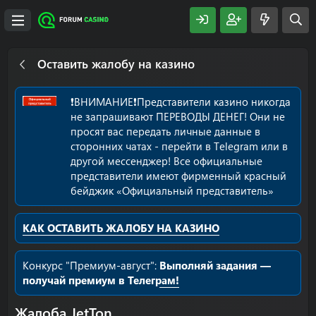
Оставить жалобу на казино
❗️ВНИМАНИЕ❗️Представители казино никогда
не запрашивают ПЕРЕВОДЫ ДЕНЕГ! Они не
просят вас передать личные данные в
сторонних чатах - перейти в Telegram или в
другой мессенджер! Все официальные
представители имеют фирменный красный
бейджик «Официальный представитель»
КАК ОСТАВИТЬ ЖАЛОБУ НА КАЗИНО
Конкурс "Премиум-август":
Выполняй задания —
получай премиум в Телеграм!
Жалоба JetTon