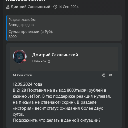
А
Д
Дмитрий Сахалинский
14 Сен 2024
в
а
т
т
Раздел жалобы
о
а
Вывод средств
р
н
Сумма претензии (в Руб)
т
а
8000
е
ч
м
а
ы
л
а
Дмитрий Сахалинский
Новичок 🥈
14 Сен 2024
#1
12.09.2024 года
В 21:28 Поставил на вывод 8000тысяч рублей в
казино JetTon. В тех поддержке реакция нулевая,
на письма не отвечают.(скрин). В разделе
«история» весит статус ожидания более двух
суток.
Подскажите, что делать в данной ситуации?