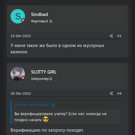
Sindbad
S
Фартовый 🥈
25 Окт 2022
#3
У меня такое же было в одном из мусорных
казинох
SLOTTY GIRL
Хайроллер🥈
26 Окт 2022
#4
San4os написал(а):
Вы верифицировали учетку? Если нет, никогда не
поздно начать
Верификацию по запросу походят.