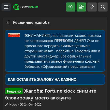
Решенные жалобы
❗️ВНИМАНИЕ❗️Представители казино никогда
не запрашивают ПЕРЕВОДЫ ДЕНЕГ! Они не
просят вас передать личные данные в
сторонних чатах - перейти в Telegram или в
другой мессенджер! Все официальные
представители имеют фирменный красный
бейджик «Официальный представитель»
КАК ОСТАВИТЬ ЖАЛОБУ НА КАЗИНО
Жалоба: Fortune clock снимите
Решено
блокировку моего аккаунта
А
Д
Hugo
24 Окт 2022
в
а