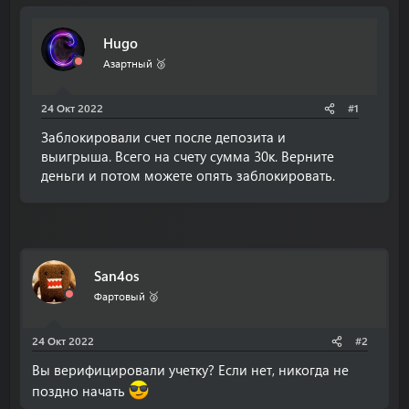
т
т
о
а
Hugo
р
н
т
а
Азартный 🥉
е
ч
м
а
24 Окт 2022
#1
ы
л
а
Заблокировали счет после депозита и
выигрыша. Всего на счету сумма 30к. Верните
деньги и потом можете опять заблокировать.
San4os
Фартовый 🥈
24 Окт 2022
#2
Вы верифицировали учетку? Если нет, никогда не
поздно начать