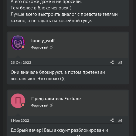
А его похоже даже и не просили.
Тем более в блоке человек (
Лучше всего выстроить диалог с представителями
казино, а не гадать на кофейной гуще.
lonely_wolf
Фартовый 🥇
26 Окт 2022
#5
Они вначале блокируют, а потом претензии
выставляют. Это плохо (((
Представитель Fortune
П
Фартовый 🥉
1 Ноя 2022
#6
Добрый вечер! Ваш аккаунт разблокирован и