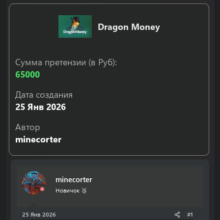
т
т
о
а
р
н
Dragon Money
т
а
е
ч
м
а
ы
л
Сумма претензии (в Руб)
а
65000
Дата создания
25 Янв 2026
Автор
minecorter
minecorter
Новичок 🥉
25 Янв 2026
#1