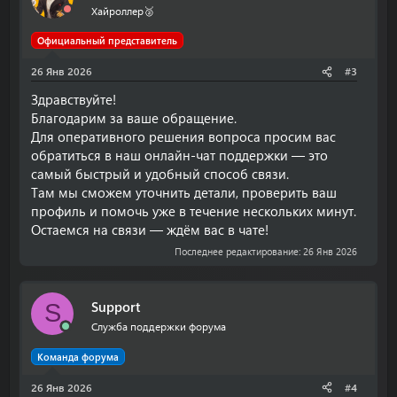
Хайроллер🥈
Официальный представитель
26 Янв 2026
#3
Здравствуйте!
Благодарим за ваше обращение.
Для оперативного решения вопроса просим вас
обратиться в наш онлайн-чат поддержки — это
самый быстрый и удобный способ связи.
Там мы сможем уточнить детали, проверить ваш
профиль и помочь уже в течение нескольких минут.
Остаемся на связи — ждём вас в чате!
Последнее редактирование:
26 Янв 2026
Support
S
Служба поддержки форума
Команда форума
26 Янв 2026
#4