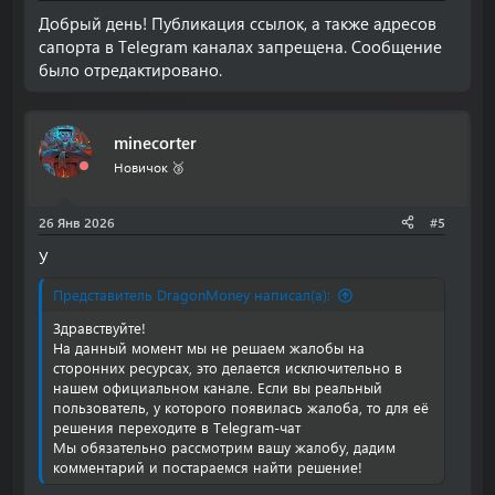
Добрый день! Публикация ссылок, а также адресов
сапорта в Telegram каналах запрещена. Сообщение
было отредактировано.
minecorter
Новичок 🥉
26 Янв 2026
#5
У
Представитель DragonMoney написал(а):
Здравствуйте!
На данный момент мы не решаем жалобы на
сторонних ресурсах, это делается исключительно в
нашем официальном канале. Если вы реальный
пользователь, у которого появилась жалоба, то для её
решения переходите в Telegram-чат
Мы обязательно рассмотрим вашу жалобу, дадим
комментарий и постараемся найти решение!