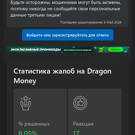
Будьте осторожны, мошенники могут быть активны,
поэтому никогда не сообщайте свои персональные
данные третьим лицам!
Последнее редактирование:
6 Май 2026
Войдите или зарегистрируйтесь для ответа
Статистика жалоб на Dragon
Money
% решенных
Реакции
8.05%
17