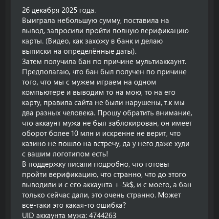
26 декабря 2025 года.
Выиграла небольшую сумму, поставила на
вывод, запросили пройти полную верификацию
карты. (Видео, как захожу в банк и делаю
выписки на определённые даты).
Затем получила бан по причине мультиаккаунт.
Предполагаю, что бан был получен по причине
того, что мы с мужем играем на одном
компьютере и выводим то на мою, то на его
карту, правила сайта не были нарушены, т.к мы
два разных человека. Прошу обратить внимание,
что аккаунт мужа не был заблокирован, он имеет
оборот более 10 млн и искренне не верит, что
казино не пошло на встречу, да у него даже худи
с вашим логотипом есть!
В поддержку писали подробно, что готовы
пройти верификацию, что странно, что до этого
выводили и с его аккаунта +-5k$, и с моего, а бан
только сейчас дали, это очень странно. Может
все-таки это какая-то ошибка?
UID аккаунта мужа: 4744263