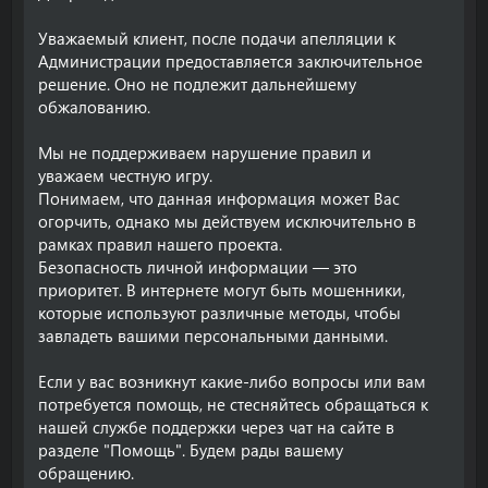
Уважаемый клиент, после подачи апелляции к
Администрации предоставляется заключительное
решение. Оно не подлежит дальнейшему
обжалованию.
Мы не поддерживаем нарушение правил и
уважаем честную игру.
Понимаем, что данная информация может Вас
огорчить, однако мы действуем исключительно в
рамках правил нашего проекта.
Безопасность личной информации — это
приоритет. В интернете могут быть мошенники,
которые используют различные методы, чтобы
завладеть вашими персональными данными.
Если у вас возникнут какие-либо вопросы или вам
потребуется помощь, не стесняйтесь обращаться к
нашей службе поддержки через чат на сайте в
разделе "Помощь". Будем рады вашему
обращению.