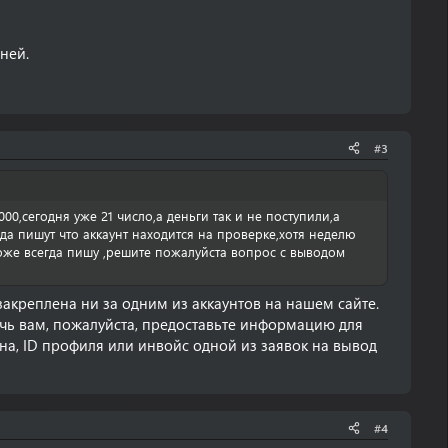
ней.
#3
000,сегодня уже 21 число,а деньги так и не поступили,а
да пишут что аккаунт находится на проверке,хотя неделю
оже всегда пишу ,решите пожалуйста вопрос с выводом
закреплена ни за одним из аккаунтов на нашем сайте.
ь вам, пожалуйста, предоставьте информацию для
на, ID профиля или инвойс одной из заявок на вывод
#4