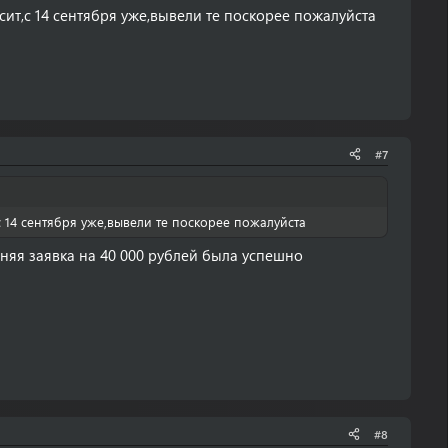
сит,с 14 сентября уже,вывели те поскорее пожалуйста
#7
с 14 сентября уже,вывели те поскорее пожалуйста
няя заявка на 40 000 рублей была успешно
#8