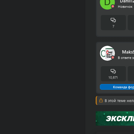
D
Danil1
Новичок 
7
Maks
В ответе з
10,871
Команда фо
В этой теме нел