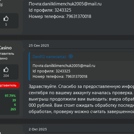
Почта:
danilklimenchuk2005@mail.ru
🥈
Id профиля: 3243325
Номер телефона: 79631370018
5
25 Сен 2025
Casino
тавитель
Danil12 написал(а):
зино
Почта:
danilklimenchuk2005@mail.ru
Id профиля: 3243325
204
Номер телефона: 79631370018
ставитель
Здравствуйте. Спасибо за предоставленную инфор
сентября по вашему аккаунту началась проверка.
97.79%
выигрыш продолжили вам выводить: вчера обработ
39
000 рублей. Вам стоит ожидать обработку послед
6
265
обработан, проверку можно считать завершенно
2 Окт 2025
2