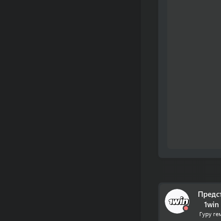
Предс
1win
Гуру ге