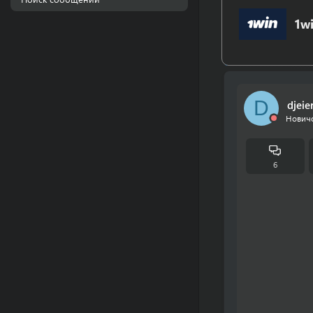
е
ч
1w
м
а
ы
л
а
D
djeie
Новичо
6