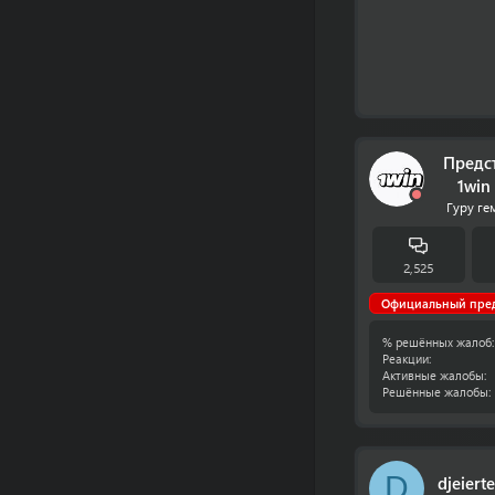
Предс
1win
Гуру ге
2,525
Официальный пред
% решённых жалоб
Реакции
Активные жалобы
Решённые жалобы
D
djeiert