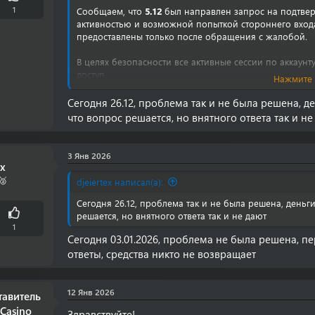
1
Сообщаем, что
5.12
был направлен запрос на подтвер
активностью и возможной попыткой стороннего входа
предоставлены только после обращения с жалобой.
В целях безопасности все активные сессии по аккау
доступ.
Нажмите д
Если потребуется дополнительная информация или д
Сегодня 26.12, проблема так и не была решена, 
за понимание и сотрудничество.
что вопрос решается, но внятного ответа так и не
3 Янв 2026
ex
🥈
djeiertex написал(а):
Сегодня 26.12, проблема так и не была решена, день
решается, но внятного ответа так и не дают
1
Сегодня 03.01.2026, проблема не была решена, 
ответы, средства никто не возвращает
12 Янв 2026
тавитель
 Casino
Здравствуйте!