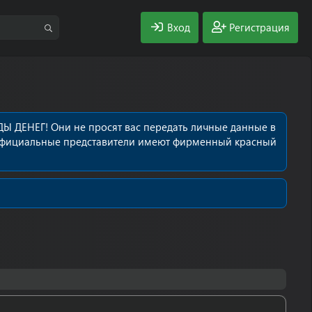
Вход
Регистрация
Ы ДЕНЕГ! Они не просят вас передать личные данные в
се официальные представители имеют фирменный красный