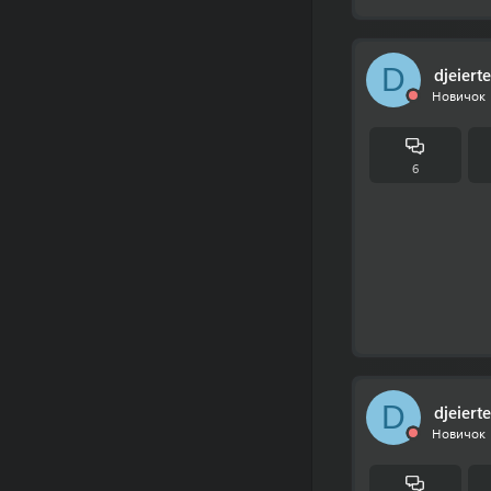
D
djeiert
Новичок 
6
D
djeiert
Новичок 