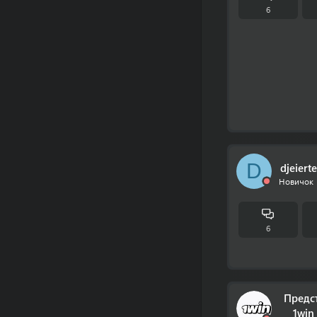
6
D
djeiert
Новичок 
6
Предс
1win