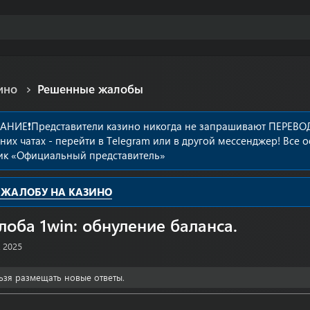
ино
Решенные жалобы
АНИЕ❗️Представители казино никогда не запрашивают ПЕРЕВОД
них чатах - перейти в Telegram или в другой мессенджер! В
ик «Официальный представитель»
 ЖАЛОБУ НА КАЗИНО
оба 1win: обнуление баланса.
 2025
ьзя размещать новые ответы.