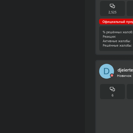
2,525
Официальный пред
% решённых жалоб
Реакции
Активные жалобы
Решённые жалобы
D
djeiert
Новичок 
6