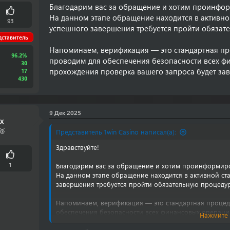
Благодарим вас за обращение и хотим проинфор
На данном этапе обращение находится в активно
93
успешного завершения требуется пройти обязате
ставитель
Напоминаем, верификация — это стандартная пр
96.2%
проводим для обеспечения безопасности всех ф
30
прохождения проверка вашего запроса будет зав
17
430
9 Дек 2025
ex
🥈
Представитель 1win Casino написал(а):
Здравствуйте!
1
Благодарим вас за обращение и хотим проинформиров
На данном этапе обращение находится в активной ст
завершения требуется пройти обязательную процедур
Напоминаем, верификация — это стандартная процед
обеспечения безопасности всех финансовых операци
Нажмите д
запроса будет завершена в кратчайшие сроки.