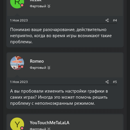
R
Фартовый 🥈
1 Ноя 2023
#4
Понимаю ваше разочарование, действительно
неприятно, когда во время игры возникают такие
проблемы.
Romeo
Фартовый 🥈
1 Ноя 2023
#5
А вы пробовали изменить настройки графики в
самих играх? Иногда это может помочь решить
проблему с неполноэкранным режимом.
YouTouchMeTaLaLA
Y
Фартовый 🥇