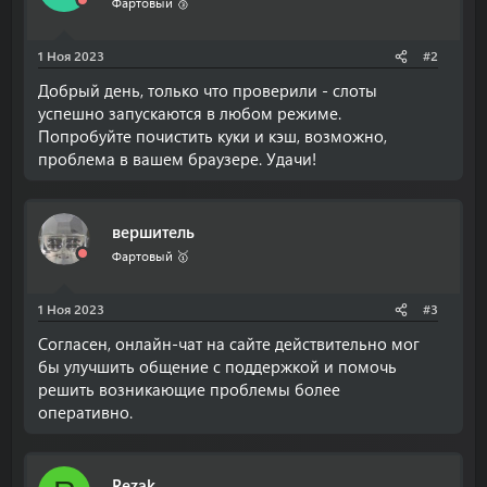
Фартовый 🥉
1 Ноя 2023
#2
Добрый день, только что проверили - слоты
успешно запускаются в любом режиме.
Попробуйте почистить куки и кэш, возможно,
проблема в вашем браузере. Удачи!
вершитель
Фартовый 🥇
1 Ноя 2023
#3
Согласен, онлайн-чат на сайте действительно мог
бы улучшить общение с поддержкой и помочь
решить возникающие проблемы более
оперативно.
Rezak