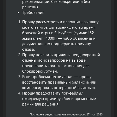
рекомендации, без конкретики и без
решения.
Требования
Прошу рассмотреть и исполнить выплату
моего выигрыша, возникшего во время
бонусной игры в StickyBees (сумма: 16₽
эквивалент ×1000]) — либо объяснить и
документально подтвердить причину
отказа.
Прошу пояснить причины неоднократной
отмены моих запросов на вывод и
предоставить точные основания для
блокировок/отмен.
Если проблема техническая — прошу
восстановить правильный баланс и/или
компенсировать потерянный выигрыш.
Прошу предоставить лог-файлы/
ожидаемую причину сбоя и временные
рамки для решения.
Последнее редактирование модератором:
27 Ноя 2025