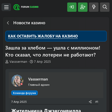
Новости казино
КАК ОСТАВИТЬ ЖАЛОБУ НА КАЗИНО
Зашла за хлебом — ушла с миллионом!
Кто сказал, что лотереи не работают?
А
Д
Vassserman
7 Апр 2025
в
а
т
т
о
а
Vassserman
р
н
т
а
Главный админ
е
ч
м
а
Команда форума
ы
л
7 Апр 2025
а
#1
Жительница Джэксонвилла