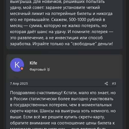
выигрыша. Для новичков, решивших попытать
удачу, мой совет: заранее установите четкий
месячный лимит на лотерейные билеты и никогда
его не превышайте. Скажем, 500-1000 рублей в
месяц — сумма, которую не жалко потерять, но
которая даёт шанс на удачу. И помните: лотерея —
это развлечение, а не инвестиция или способ
заработка. Играйте только на "свободные" деньги!
Kife
K
Фартовый 🥈
7 Апр 2025
#3
Поздравляю счастливицу! Кстати, мало кто знает, но
в России статистически более выгодно участвовать
в государственных лотереях, чем в моментальных
скретч-картах. Шансы на выигрыш хоть немного, но
выше. Если всё же решите купить скретч-карту,
обратите внимание на соотношение цены билета к
максимальному выигрышу — оно должно быть