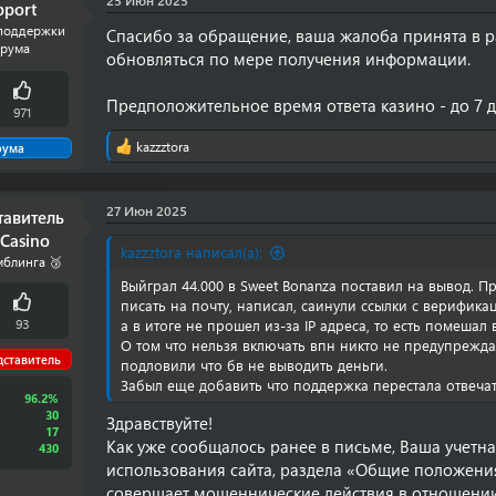
25 Июн 2025
pport
поддержки
Спасибо за обращение, ваша жалоба принята в р
рума
обновляться по мере получения информации.
Предположительное время ответа казино - до 7 д
971
kazzztora
рума
Р
е
а
к
27 Июн 2025
тавитель
ц
 Casino
и
kazzztora написал(а):
и
мблинга 🥉
:
Выйграл 44.000 в Sweet Bonanza поставил на вывод. П
писать на почту, написал, саинули ссылки с верификац
93
а в итоге не прошел из-за IP адреса, то есть помешал
О том что нельзя включать впн никто не предупреждал
ставитель
подловили что бв не выводить деньги.
Забыл еще добавить что поддержка перестала отвечать
96.2%
30
Здравствуйте!
17
Как уже сообщалось ранее в письме, Ваша учетна
430
использования сайта, раздела «Общие положения
совершает мошеннические действия в отношении