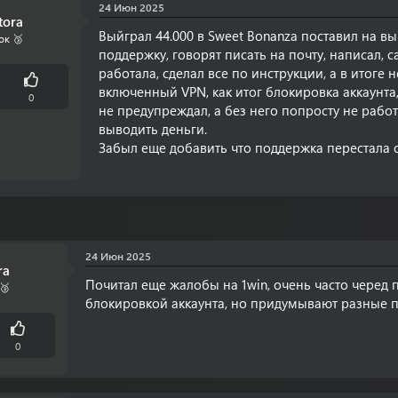
24 Июн 2025
tora
Выйграл 44.000 в Sweet Bonanza поставил на вы
к 🥉
поддержку, говорят писать на почту, написал, 
работала, сделал все по инструкции, а в итоге 
включенный VPN, как итог блокировка аккаунта,
0
не предупреждал, а без него попросту не работ
выводить деньги.
Забыл еще добавить что поддержка перестала о
24 Июн 2025
ra
Почитал еще жалобы на 1win, очень часто черед
🥉
блокировкой аккаунта, но придумывают разные пр
0