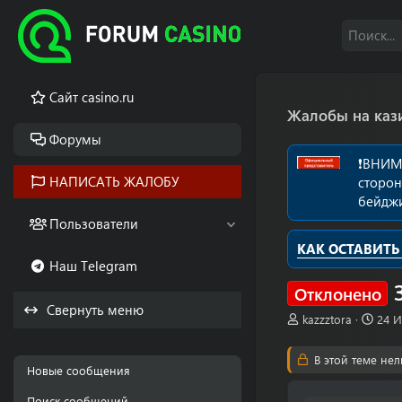
Cайт casino.ru
Жалобы на каз
Форумы
❗️ВНИМ
НАПИСАТЬ ЖАЛОБУ
сторон
бейдж
Пользователи
КАК ОСТАВИТЬ
Наш Telegram
Отклонено
Свернуть меню
А
Д
kazzztora
24 
в
а
т
т
В этой теме нел
о
а
Новые сообщения
р
н
т
а
Поиск сообщений