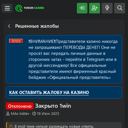
Решенные жалобы
❗️ВНИМАНИЕ❗️Представители казино никогда
не запрашивают ПЕРЕВОДЫ ДЕНЕГ! Они не
просят вас передать личные данные в
сторонних чатах - перейти в Telegram или в
другой мессенджер! Все официальные
представители имеют фирменный красный
бейджик «Официальный представитель»
КАК ОСТАВИТЬ ЖАЛОБУ НА КАЗИНО
Закрыто 1win
Отклонено
А
Д
MAx loktev
19 Июн 2025
в
а
т
т
В этой теме нельзя размещать новые ответы.