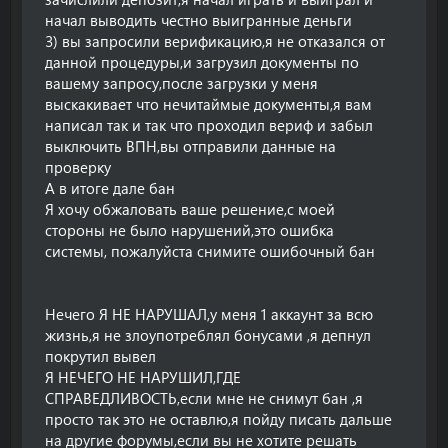
начал выводить честно выигранные деньги
3) вы запросили верификацию,я не отказался от
данной процедуры,и загрузил документы по
вашему запросу,после загрузки у меня
выскакивает что нечитаймые документы,я вам
написал так и так что проходил вериф и забыл
выключить ВПН,вы отправили данные на
проверку
А в итоге дале бан
Я хочу обжаловать ваше решение,с моей
стороны не было нарушений,это ошибка
системы, пожалуйста снимите ошибочный бан
Нечего Я НЕ НАРУШАЛ,у меня 1 аккаунт за всю
жизнь,я не злоупотреблял бонусами ,я депнул
покрутил вывел
Я НЕЧЕГО НЕ НАРУШИЛ,ГДЕ
СПРАВЕДЛИВОСТЬ,если мне не снимут бан ,я
просто так это не оставлю,я пойду писать дальше
на другие форумы,если вы не хотите решать