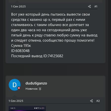
1 Сен 2025
#1
Вот уже который день пытаюсь вывести свои
средства с казино up x, первый раз с ними
сталкиваюсь с таким обычно все долетает за
один два часа но на сегодняшний день уже
пятый день к ряду ставлю любую сумму на вывод
и следует отмена, сообщество прошу помогите!
Сумма 195к
ID:6083048
Последний вывод ID:74125682
dudutiganzo
Новичок 🥉
1 Сен 2025
#2