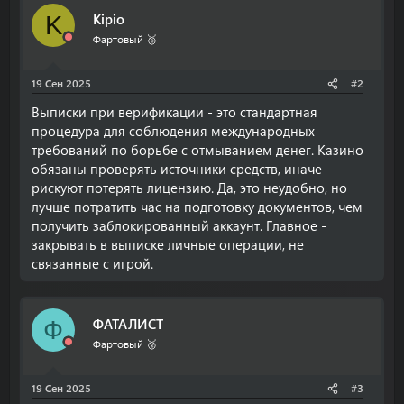
Kipio
K
Фартовый 🥈
19 Сен 2025
#2
Выписки при верификации - это стандартная
процедура для соблюдения международных
требований по борьбе с отмыванием денег. Казино
обязаны проверять источники средств, иначе
рискуют потерять лицензию. Да, это неудобно, но
лучше потратить час на подготовку документов, чем
получить заблокированный аккаунт. Главное -
закрывать в выписке личные операции, не
связанные с игрой.
ФАТАЛИСТ
Ф
Фартовый 🥈
19 Сен 2025
#3