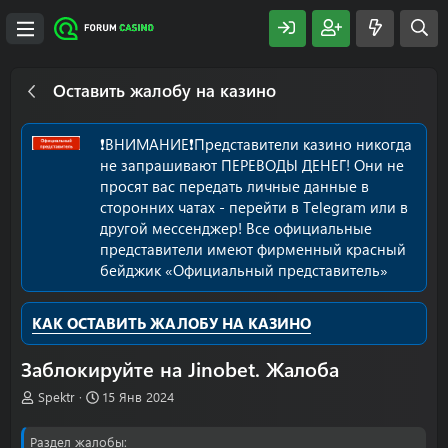
Оставить жалобу на казино
❗️ВНИМАНИЕ❗️Представители казино никогда
не запрашивают ПЕРЕВОДЫ ДЕНЕГ! Они не
просят вас передать личные данные в
сторонних чатах - перейти в Telegram или в
другой мессенджер! Все официальные
представители имеют фирменный красный
бейджик «Официальный представитель»
КАК ОСТАВИТЬ ЖАЛОБУ НА КАЗИНО
Заблокируйте на Jinobet. Жалоба
А
Д
Spektr
15 Янв 2024
в
а
т
т
Раздел жалобы