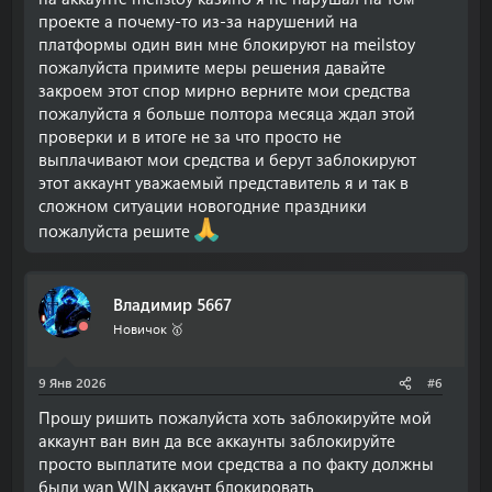
проекте а почему-то из-за нарушений на
платформы один вин мне блокируют на meilstoy
пожалуйста примите меры решения давайте
закроем этот спор мирно верните мои средства
пожалуйста я больше полтора месяца ждал этой
проверки и в итоге не за что просто не
выплачивают мои средства и берут заблокируют
этот аккаунт уважаемый представитель я и так в
сложном ситуации новогодние праздники
пожалуйста решите
Владимир 5667
Новичок 🥇
9 Янв 2026
#6
Прошу ришить пожалуйста хоть заблокируйте мой
аккаунт ван вин да все аккаунты заблокируйте
просто выплатите мои средства а по факту должны
были wan WIN аккаунт блокировать