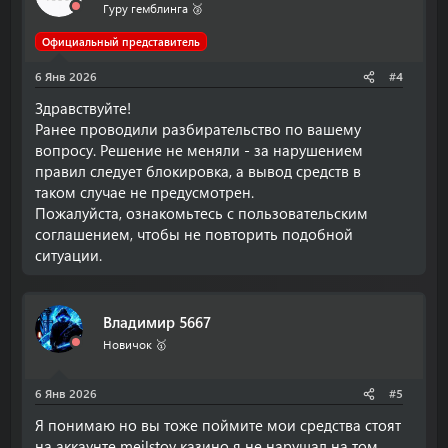
и
Гуру гемблинга 🥉
и
:
Официальный представитель
6 Янв 2026
#4
Здравствуйте!
Ранее проводили разбирательство по вашему
вопросу. Решение не меняли - за нарушением
правил следует блокировка, а вывод средств в
таком случае не предусмотрен.
Пожалуйста, ознакомьтесь с пользовательским
соглашением, чтобы не повторить подобной
ситуации.
Владимир 5667
Новичок 🥇
6 Янв 2026
#5
Я понимаю но вы тоже поймите мои средства стоят
на аккаунте meilstoy казино я не нарушал на том