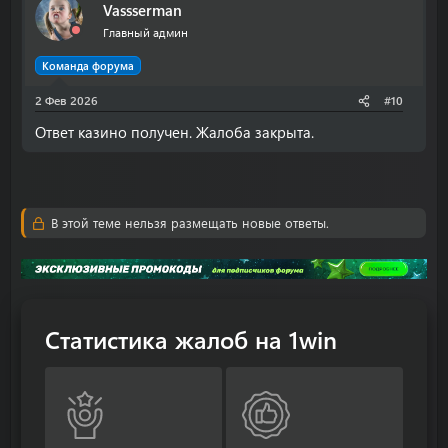
Vassserman
Главный админ
Команда форума
2 Фев 2026
#10
Ответ казино получен. Жалоба закрыта.
В этой теме нельзя размещать новые ответы.
Статистика жалоб на 1win