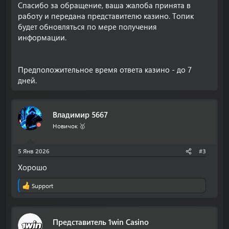
Спасибо за обращение, ваша жалоба принята в
работу и передана представителю казино. Топик
будет обновляться по мере получения
информации.
Предположительное время ответа казино - до 7
дней.
Владимир 5667
Новичок 🥇
5 Янв 2026
#3
Хорошо
Support
Р
е
а
к
Представитель 1win Casino
ц