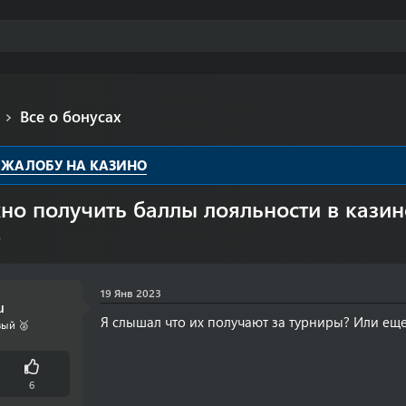
Все о бонусах
 ЖАЛОБУ НА КАЗИНО
но получить баллы лояльности в казин
3
19 Янв 2023
u
Я слышал что их получают за турниры? Или еще
ый 🥈
6