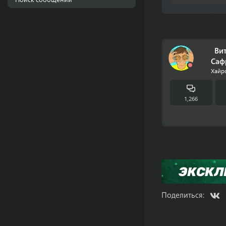
Ви
Саф
Хайр
1,266
V
Поделиться: