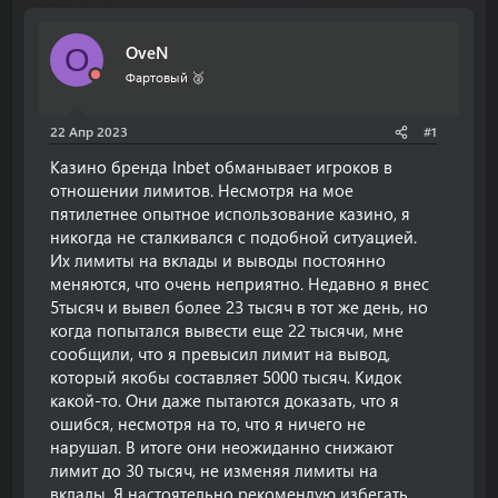
т
т
о
а
OveN
O
р
н
т
а
Фартовый 🥈
е
ч
м
а
22 Апр 2023
#1
ы
л
а
Казино бренда Inbet обманывает игроков в
отношении лимитов. Несмотря на мое
пятилетнее опытное использование казино, я
никогда не сталкивался с подобной ситуацией.
Их лимиты на вклады и выводы постоянно
меняются, что очень неприятно. Недавно я внес
5тысяч и вывел более 23 тысяч в тот же день, но
когда попытался вывести еще 22 тысячи, мне
сообщили, что я превысил лимит на вывод,
который якобы составляет 5000 тысяч. Кидок
какой-то. Они даже пытаются доказать, что я
ошибся, несмотря на то, что я ничего не
нарушал. В итоге они неожиданно снижают
лимит до 30 тысяч, не изменяя лимиты на
вклады. Я настоятельно рекомендую избегать