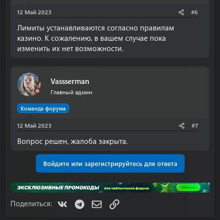
12 Май 2023
#6
Лимиты устанавливаются согласно правилам
казино. К сожалению, в вашем случае пока
изменить их нет возможности.
Vassserman
Главный админ
Команда форума
12 Май 2023
#7
Вопрос решен, жалоба закрыта.
Войдите или зарегистрируйтесь для ответа
VK
Telegram
Электронная почта
Ссылка
Поделиться: