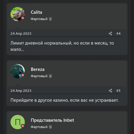
Calita
Фартовый 🥇
24 Апр 2023
#4
Лимит дневной нормальный, но если в месяц, то
мало...
Bereza
Фартовый 🥈
24 Апр 2023
#5
Перейдите в другое казино, если вас не устраивает.
Представитель Inbet
П
Фартовый 🥉