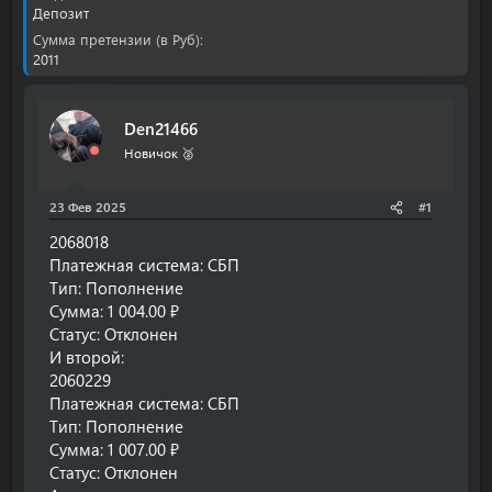
о
а
Депозит
р
н
Сумма претензии (в Руб)
т
а
2011
е
ч
м
а
ы
л
а
Den21466
Новичок 🥈
23 Фев 2025
#1
2068018
Платежная система: СБП
Тип: Пополнение
Сумма: 1 004.00 ₽
Статус: Отклонен
И второй:
2060229
Платежная система: СБП
Тип: Пополнение
Сумма: 1 007.00 ₽
Статус: Отклонен