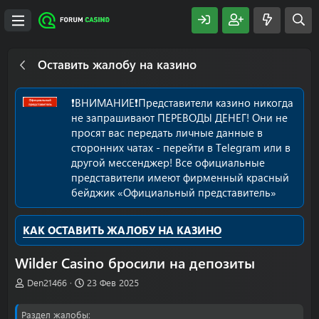
Оставить жалобу на казино
❗️ВНИМАНИЕ❗️Представители казино никогда
не запрашивают ПЕРЕВОДЫ ДЕНЕГ! Они не
просят вас передать личные данные в
сторонних чатах - перейти в Telegram или в
другой мессенджер! Все официальные
представители имеют фирменный красный
бейджик «Официальный представитель»
КАК ОСТАВИТЬ ЖАЛОБУ НА КАЗИНО
Wilder Casino бросили на депозиты
А
Д
Den21466
23 Фев 2025
в
а
т
т
Раздел жалобы