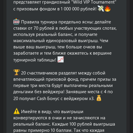
представляет грандиозный "Wild VIP Tournament"
с призовым фондом в 1 000 000 рублей!
Правила турнира предельно ясны: делайте
ставки от 70 рублей в любых участвующих слотах,
используя реальный баланс, и получите
максимальный единоразовый выигрыш. Чем
выше ваш выигрыш, тем больше очков вы
заработаете и тем ближе окажетесь к вершине
турнирной таблицы!
20 счастливчиков разделят между собой
впечатляющий призовой фонд, причем призы за
первые три места будут выплачены реальными
деньгами без вейджера! Занявшие места с 4 по
20 получат Cash Бонус с вейджером х3.
Имейте в виду, что выигрыши
конвертируются в очки и не зачисляются на
реальный баланс. Каждые 100 рублей выигрыша
равны примерно 10 баллам. Так что каждая