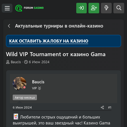
Актуальные турниры в онлайн-казино
КАК ОСТАВИТЬ ЖАЛОБУ НА КАЗИНО
Wild VIP Tournament от казино Gama
А
Д
Baucis
6 Июн 2024
в
а
т
т
о
а
Baucis
р
н
т
а
VIP 🥇
е
ч
м
а
Автор месяца
ы
л
6 Июн 2024
а
#1
Любители острых ощущений и больших
выигрышей, это ваш звездный час! Казино Gama