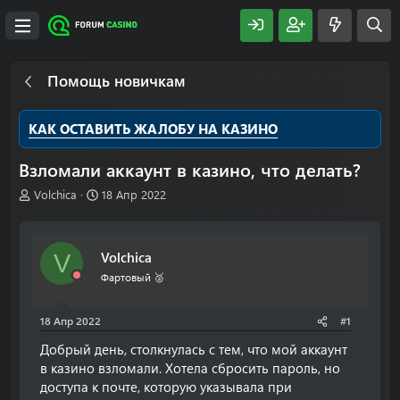
Помощь новичкам
КАК ОСТАВИТЬ ЖАЛОБУ НА КАЗИНО
Взломали аккаунт в казино, что делать?
А
Д
Volchica
18 Апр 2022
в
а
т
т
о
а
Volchica
V
р
н
т
а
Фартовый 🥈
е
ч
м
а
18 Апр 2022
#1
ы
л
а
Добрый день, столкнулась с тем, что мой аккаунт
в казино взломали. Хотела сбросить пароль, но
доступа к почте, которую указывала при